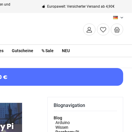
ten und
Europaweit: Versicherter Versand ab 4,90€
DE
es
Gutscheine
% Sale
NEU
0 €
Blognavigation
Blog
Arduino
Wissen