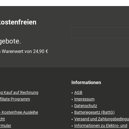
kostenfreien
gebote.
em Warenwert von 24,90 €
Informationen
ng Kauf auf Rechnung
AGB
filiate Programm
Impressum
Datenschutz
– Kostenfreie Ausleihe
Batteriegesetz (BattG)
cht
Versand und Zahlungsbeding
rmular
Informationen zu Elektro- und