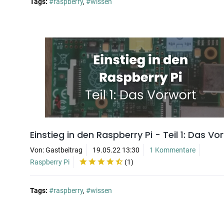
Tags:
#raspberry
,
#wissen
Einstieg in den Raspberry Pi - Teil 1: Das Vo
Von: Gastbeitrag
19.05.22 13:30
1 Kommentare
Raspberry Pi
(
1
)
Tags:
#raspberry
,
#wissen