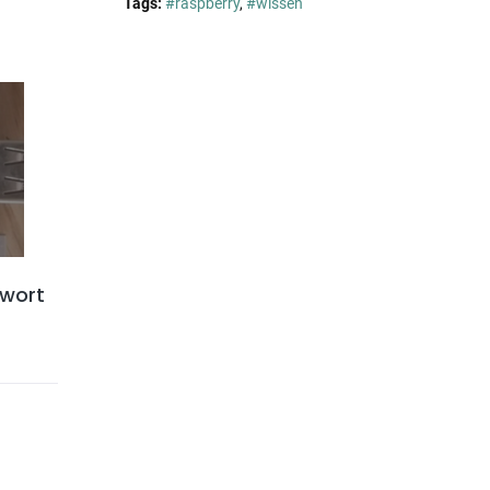
Tags:
#raspberry
,
#wissen
rwort