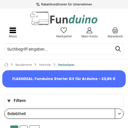
Rabattkonditionen für Unternehmen
Menü
Merkzettel
Mein Konto
Warenkorb
Bauelemente
Verbinder
Steckadapter
FLASHDEAL: Funduino Starter Kit für Arduino - 23,90 €
Filtern