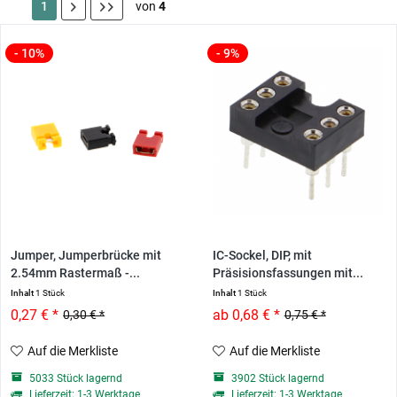
1
von
4
- 10%
- 9%
Jumper, Jumperbrücke mit
IC-Sockel, DIP, mit
2.54mm Rastermaß -...
Präsisionsfassungen mit...
Inhalt
1 Stück
Inhalt
1 Stück
0,27 € *
ab 0,68 € *
0,30 € *
0,75 € *
Auf die Merkliste
Auf die Merkliste
5033 Stück lagernd
3902 Stück lagernd
Lieferzeit: 1-3 Werktage
Lieferzeit: 1-3 Werktage