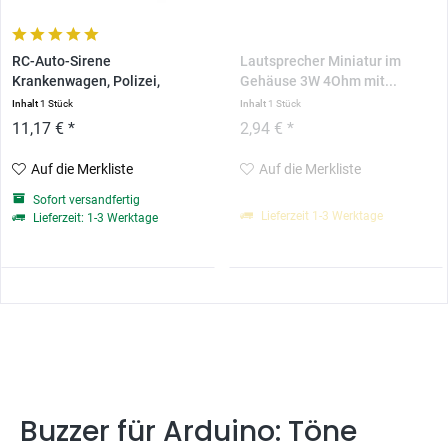
RC-Auto-Sirene
Lautsprecher Miniatur im
Krankenwagen, Polizei,
Gehäuse 3W 4Ohm mit...
Feuerwehr...
Inhalt
1 Stück
Inhalt
1 Stück
11,17 € *
2,94 € *
Auf die Merkliste
Auf die Merkliste
Sofort versandfertig
Lieferzeit 1-3 Werktage
Lieferzeit: 1-3 Werktage
Buzzer für Arduino: Töne