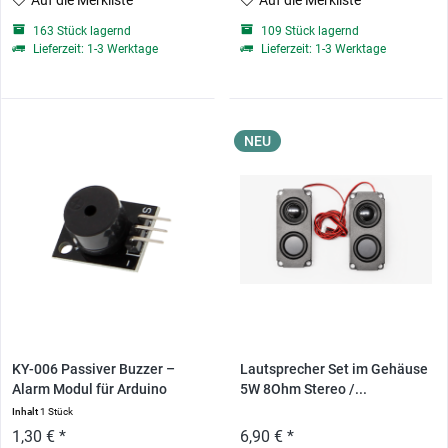
Auf die Merkliste
Auf die Merkliste
163 Stück lagernd
109 Stück lagernd
Lieferzeit: 1-3 Werktage
Lieferzeit: 1-3 Werktage
NEU
KY-006 Passiver Buzzer –
Lautsprecher Set im Gehäuse
Alarm Modul für Arduino
5W 8Ohm Stereo /...
Inhalt
1 Stück
1,30 € *
6,90 € *