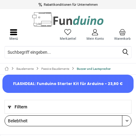
Rabattkonditionen für Unternehmen
Menü
Merkzettel
Mein Konto
Warenkorb
Bauelemente
Passive Bauelemente
Buzzer und Lautsprecher
FLASHDEAL: Funduino Starter Kit für Arduino - 23,90 €
Filtern