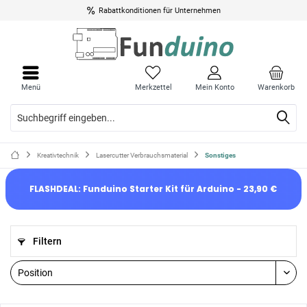
Rabattkonditionen für Unternehmen
Menü
Merkzettel
Mein Konto
Warenkorb
Kreativtechnik
Lasercutter Verbrauchsmaterial
Sonstiges
FLASHDEAL: Funduino Starter Kit für Arduino - 23,90 €
Filtern