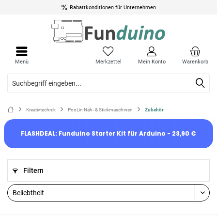
Rabattkonditionen für Unternehmen
Menü
Merkzettel
Mein Konto
Warenkorb
Kreativtechnik
PooLin Näh- & Stickmaschinen
Zubehör
FLASHDEAL: Funduino Starter Kit für Arduino - 23,90 €
Filtern