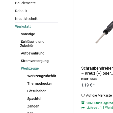
Bauelemente
Robotik
Kreativtechnik
Werkstatt
Sonstige
Schläuche und
Zubehör
Aufbewahrung
Stromversorgung
Schraubendrehe
Werkzeuge
– Kreuz (+) oder..
Werkzeugzubehör
Inhalt
1 Stück
Thermodrucker
1,19 € *
Lötzubehör
Auf die Merkliste
Spachtel
2061 Stück lagern
Zangen
Lieferzeit: 1-3 Werk