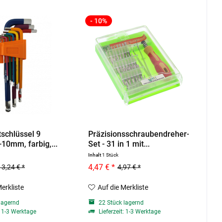
- 10%
schlüssel 9
Präzisionsschraubendreher-
-10mm, farbig,...
Set - 31 in 1 mit...
Inhalt
1 Stück
4,47 € *
13,24 € *
4,97 € *
Merkliste
Auf die Merkliste
lagernd
22 Stück lagernd
: 1-3 Werktage
Lieferzeit: 1-3 Werktage