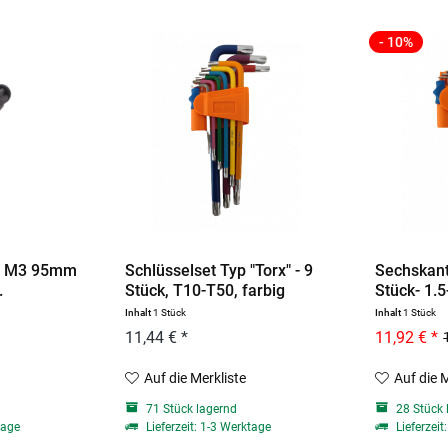
- 10%
r M3 95mm
Schlüsselset Typ "Torx" - 9
Sechskant
.
Stück, T10-T50, farbig
Stück- 1.5
Inhalt
1 Stück
Inhalt
1 Stück
11,44 € *
11,92 € *
Auf die Merkliste
Auf die 
d
71 Stück lagernd
28 Stück 
tage
Lieferzeit: 1-3 Werktage
Lieferzeit