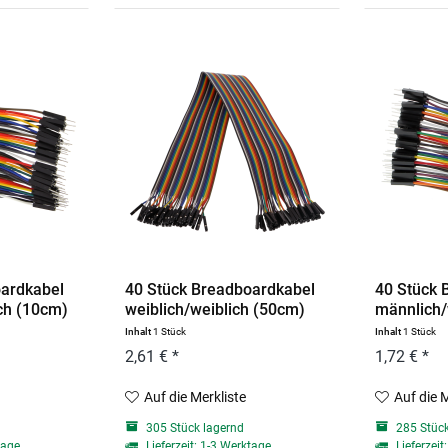
oardkabel
40 Stück Breadboardkabel
40 Stück 
ch (10cm)
weiblich/weiblich (50cm)
männlich/
Inhalt
1 Stück
Inhalt
1 Stück
2,61 € *
1,72 € *
Auf die Merkliste
Auf die 
305 Stück lagernd
285 Stück
tage
Lieferzeit: 1-3 Werktage
Lieferzeit