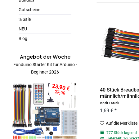
Bundles
Gutscheine
% Sale
NEU
Blog
Angebot der Woche
Funduino Starter Kit für Arduino -
Beginner 2026
23,90 €
40 Stück Breadb
27,90
männlich/männli
Inhalt
1 Stück
1,69 € *
Auf die Merkliste
777 Stück lagernd
Lieferzeit: 1-3 Werk