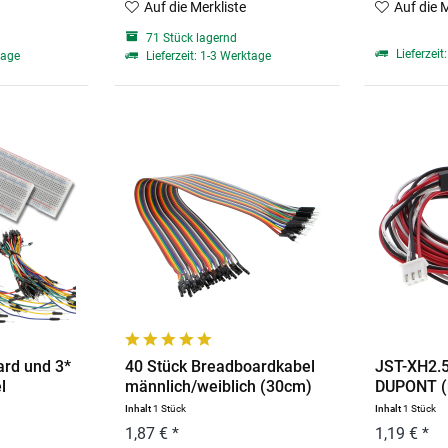
Auf die Merkliste
Auf die 
71 Stück lagernd
Lieferzeit
tage
Lieferzeit: 1-3 Werktage
ard und 3*
40 Stück Breadboardkabel
JST-XH2.5
l
männlich/weiblich (30cm)
DUPONT (m
3P,...
Inhalt
1 Stück
Inhalt
1 Stück
1,87 € *
1,19 € *