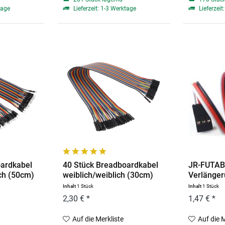
tage
Lieferzeit: 1-3 Werktage
Lieferzeit
oardkabel
40 Stück Breadboardkabel
JR-FUTAB
ch (50cm)
weiblich/weiblich (30cm)
Verlänger
female...
Inhalt
1 Stück
Inhalt
1 Stück
2,30 € *
1,47 € *
Auf die Merkliste
Auf die 