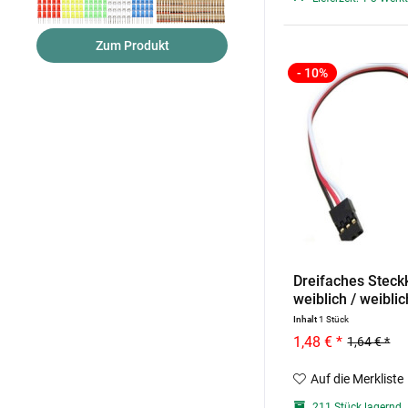
Zum Produkt
- 10%
Dreifaches Steck
weiblich / weibli
Inhalt
1 Stück
1,48 € *
1,64 € *
Auf die Merkliste
211 Stück lagernd