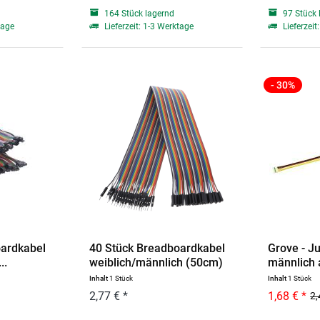
164 Stück lagernd
97 Stück 
tage
Lieferzeit: 1-3 Werktage
Lieferzeit
- 30%
oardkabel
40 Stück Breadboardkabel
Grove - J
..
weiblich/männlich (50cm)
männlich 
Inhalt
1 Stück
Inhalt
1 Stück
2,77 € *
1,68 € *
2,