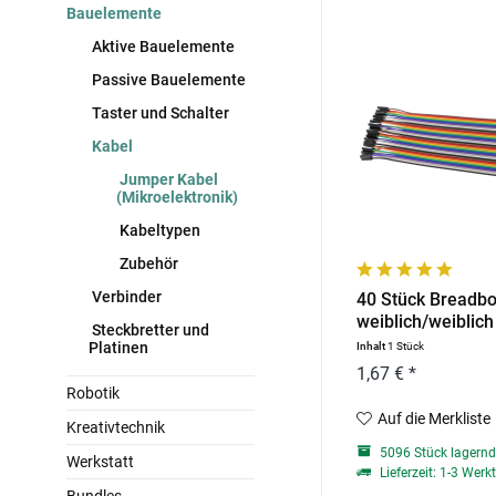
Bauelemente
Aktive Bauelemente
Passive Bauelemente
Taster und Schalter
Kabel
Jumper Kabel
(Mikroelektronik)
Kabeltypen
Zubehör
Verbinder
40 Stück Breadb
weiblich/weiblic
Steckbretter und
Platinen
Inhalt
1 Stück
1,67 € *
Robotik
Auf die Merkliste
Kreativtechnik
5096 Stück lagern
Werkstatt
Lieferzeit: 1-3 Werk