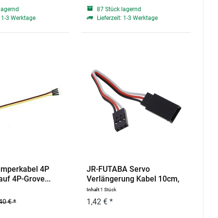
lagernd
87 Stück lagernd
: 1-3 Werktage
Lieferzeit: 1-3 Werktage
umperkabel 4P
JR-FUTABA Servo
auf 4P-Grove...
Verlängerung Kabel 10cm,
female...
Inhalt
1 Stück
1,42 € *
40 € *