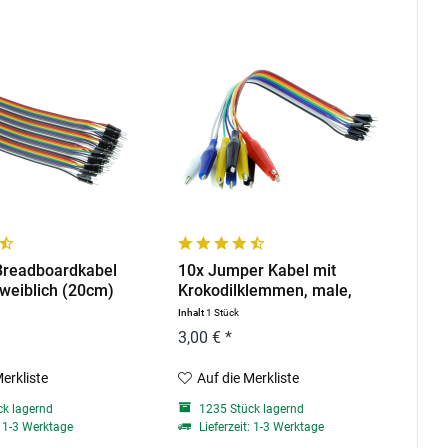
Breadboardkabel
10x Jumper Kabel mit
weiblich (20cm)
Krokodilklemmen, male,
22cm
Inhalt
1 Stück
3,00 € *
Merkliste
Auf die Merkliste
k lagernd
1235 Stück lagernd
: 1-3 Werktage
Lieferzeit: 1-3 Werktage