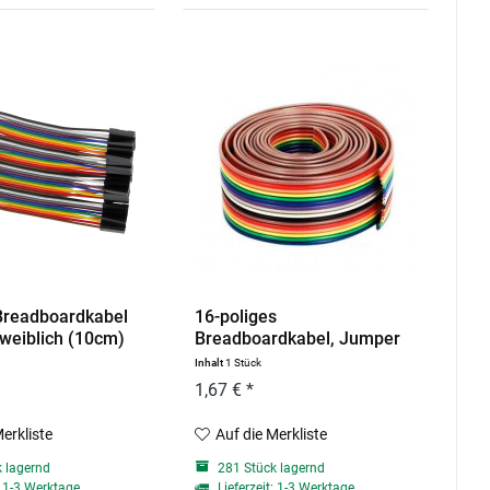
Breadboardkabel
16-poliges
weiblich (10cm)
Breadboardkabel, Jumper
Kabel -...
Inhalt
1 Stück
1,67 € *
Merkliste
Auf die Merkliste
 lagernd
281 Stück lagernd
: 1-3 Werktage
Lieferzeit: 1-3 Werktage