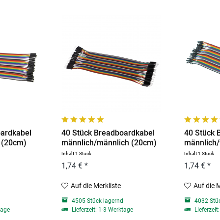
oardkabel
40 Stück Breadboardkabel
40 Stück 
h (20cm)
männlich/männlich (20cm)
männlich/
Inhalt
1 Stück
Inhalt
1 Stück
1,74 € *
1,74 € *
Auf die Merkliste
Auf die 
d
4505 Stück lagernd
4032 Stüc
tage
Lieferzeit: 1-3 Werktage
Lieferzeit