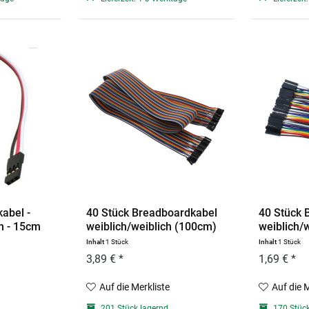
kabel -
40 Stück Breadboardkabel
40 Stück 
ch - 15cm
weiblich/weiblich (100cm)
weiblich/
Inhalt
1 Stück
Inhalt
1 Stück
3,89 € *
1,69 € *
Auf die Merkliste
Auf die 
201 Stück lagernd
170 Stück