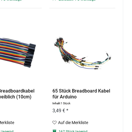
Breadboardkabel
65 Stück Breadboard Kabel
weiblich (10cm)
für Arduino
Inhalt
1 Stück
3,49 € *
Merkliste
Auf die Merkliste
 lagernd
167 Stück lagernd