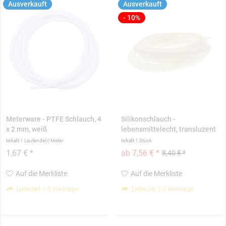
Ausverkauft
Ausverkauft
- 10%
Meterware - PTFE Schlauch, 4
Silikonschlauch -
x 2 mm, weiß
lebensmittelecht, transluzent
Inhalt
1 Laufende(r) Meter
Inhalt
1 Stück
1,67 € *
ab 7,56 € *
8,40 € *
Auf die Merkliste
Auf die Merkliste
Lieferzeit 1-3 Werktage
Lieferzeit 1-3 Werktage