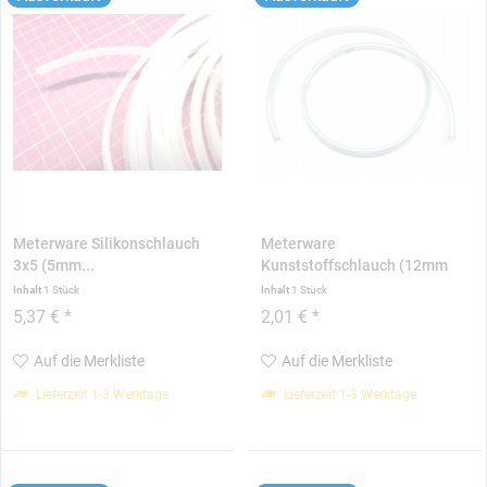
Meterware Silikonschlauch
Meterware
3x5 (5mm...
Kunststoffschlauch (12mm
Außen / 9mm...
Inhalt
1 Stück
Inhalt
1 Stück
5,37 € *
2,01 € *
Auf die Merkliste
Auf die Merkliste
Lieferzeit 1-3 Werktage
Lieferzeit 1-3 Werktage