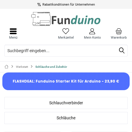
Rabattkonditionen für Unternehmen
Menü
Merkzettel
Mein Konto
Warenkorb
Werkstatt
Schläuche und Zubehör
FLASHDEAL: Funduino Starter Kit für Arduino - 23,90 €
Schlauchverbinder
Schläuche