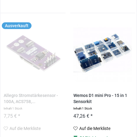
Ausverkauft
Allegro Stromstärkesensor -
Wemos D1 mini Pro - 15 in 1
100A, ACS758,...
Sensorkit
Inhalt
1 Stück
Inhalt
1 Stück
7,75 € *
47,26 € *
Auf die Merkliste
Auf die Merkliste