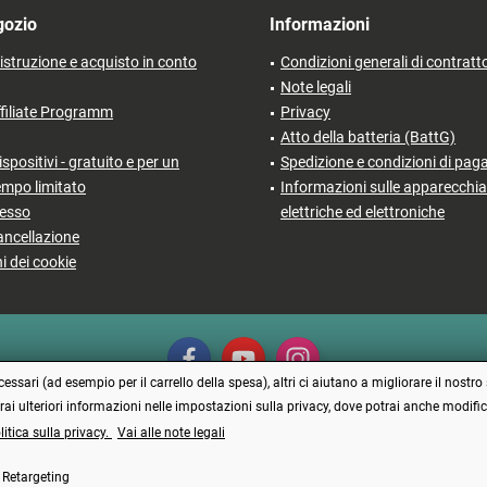
gozio
Informazioni
'istruzione e acquisto in conto
Condizioni generali di contratt
Note legali
filiate Programm
Privacy
Atto della batteria (BattG)
ispositivi - gratuito e per un
Spedizione e condizioni di pa
empo limitato
Informazioni sulle apparecchia
cesso
elettriche ed elettroniche
ancellazione
i dei cookie
ssari (ad esempio per il carrello della spesa), altri ci aiutano a migliorare il nostro 
erai ulteriori informazioni nelle impostazioni sulla privacy, dove potrai anche modi
litica sulla privacy.
Vai alle note legali
Vertrag widerrufen
Retargeting
prezzi incl. IVA più
Spese di spedizione
e spese di contrassegno, se non diversamente