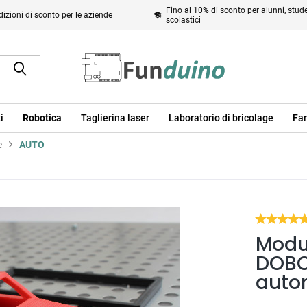
Fino al 10% di sconto per alunni, studen
izioni di sconto per le aziende
scolastici
i
Robotica
Taglierina laser
Laboratorio di bricolage
Far
e
AUTO
Modu
DOBO
auto