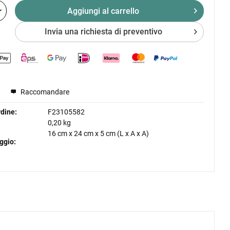
Aggiungi al
carrello
Invia una richiesta di preventivo
Raccomandare
dine:
F23105582
0,20 kg
16 cm
x
24 cm
x
5 cm
(L x A x A)
ggio: