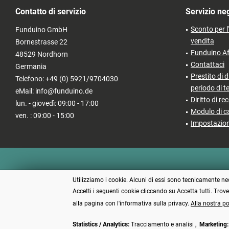
Contatto di servizio
Servizio ne
Sconto per l
Funduino GmbH
vendita
Bornestrasse 22
Funduino Af
48529 Nordhorn
Contattaci
Germania
Prestito di d
Telefono: +49 (0) 5921/9704030
periodo di t
eMail: info@funduino.de
Diritto di re
lun. - giovedì: 09:00 - 17:00
Modulo di c
ven. : 09:00 - 15:00
Impostazion
Utilizziamo i cookie. Alcuni di essi sono tecnicamente nece
Accetti i seguenti cookie cliccando su Accetta tutti. Trov
alla pagina con l'informativa sulla privacy.
Alla nostra po
Statistics / Analytics:
Tracciamento e analisi ,
Marketing:
* Tutti i 