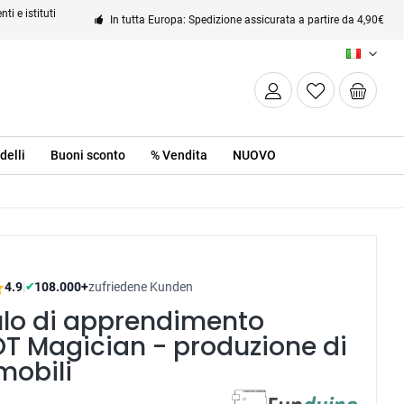
ti e istituti
In tutta Europa: Spedizione assicurata a partire da 4,90€
IT
delli
Buoni sconto
% Vendita
NUOVO
4.9
|
108.000+
zufriedene Kunden
✔
lo di apprendimento
T Magician - produzione di
mobili