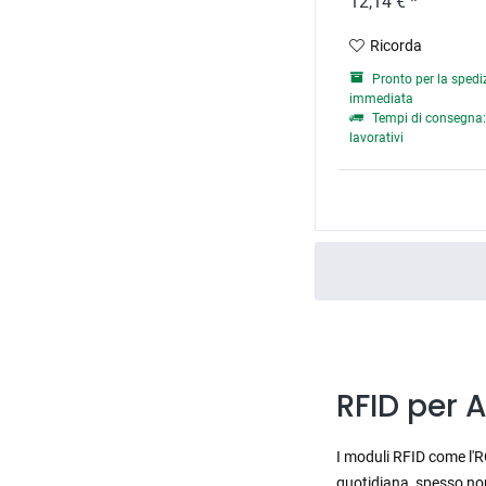
12,14 € *
Ricorda
Pronto per la spedi
immediata
Tempi di consegna: 
lavorativi
RFID per 
I moduli RFID come l'R
quotidiana, spesso non 