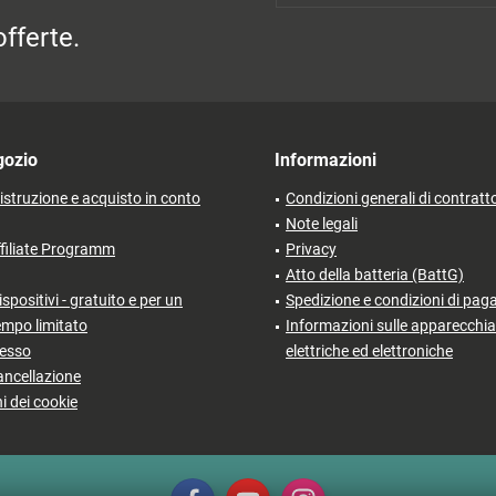
fferte.
gozio
Informazioni
'istruzione e acquisto in conto
Condizioni generali di contratt
Note legali
filiate Programm
Privacy
Atto della batteria (BattG)
ispositivi - gratuito e per un
Spedizione e condizioni di pa
empo limitato
Informazioni sulle apparecchia
cesso
elettriche ed elettroniche
ancellazione
i dei cookie