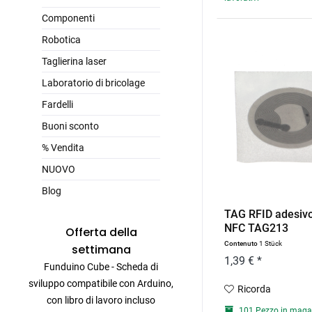
Componenti
Robotica
Taglierina laser
Laboratorio di bricolage
Fardelli
Buoni sconto
% Vendita
NUOVO
Blog
TAG RFID adesiv
NFC TAG213
Offerta della
Contenuto
1 Stück
settimana
1,39 € *
Funduino Cube - Scheda di
sviluppo compatibile con Arduino,
Ricorda
con libro di lavoro incluso
101 Pezzo in maga