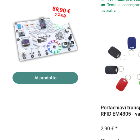
Tempi di consegna: 
59,90 €
lavorativi
27,90
Al prodotto
Portachiavi tran
RFID EM4305 - var
2,90 € *