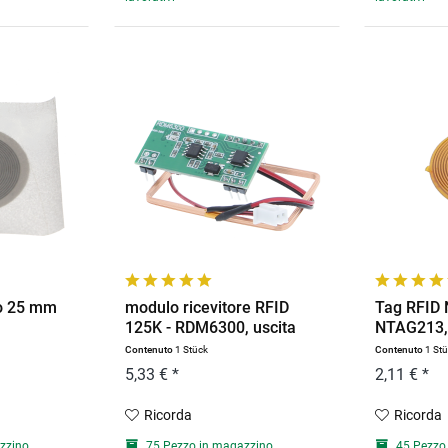
o 25 mm
modulo ricevitore RFID
Tag RFID 
125K - RDM6300, uscita
NTAG213,
UART
Contenuto
1 Stück
Contenuto
1 St
5,33 € *
2,11 € *
Ricorda
Ricorda
zzino
75 Pezzo in magazzino
45 Pezzo