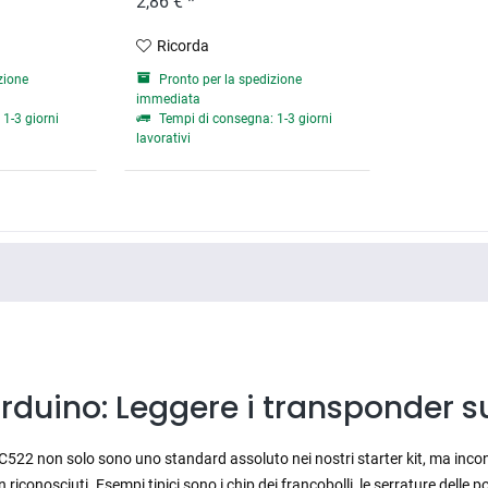
2,86 € *
Ricorda
zione
Pronto per la spedizione
immediata
1-3 giorni
Tempi di consegna: 1-3 giorni
lavorativi
Arduino: Leggere i transponder s
C522 non solo sono uno standard assoluto nei nostri starter kit, ma incontr
riconosciuti. Esempi tipici sono i chip dei francobolli, le serrature delle