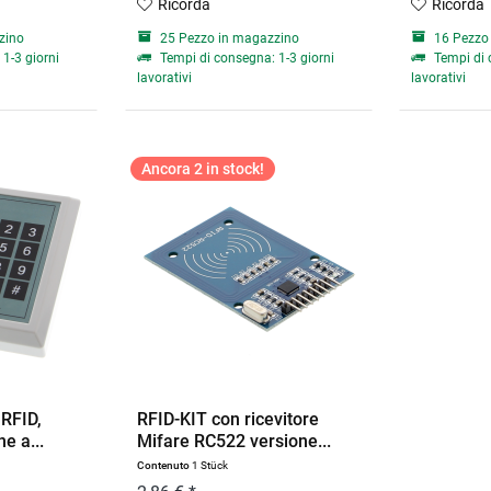
Ricorda
Ricorda
zino
25 Pezzo in magazzino
16 Pezzo
1-3 giorni
Tempi di consegna: 1-3 giorni
Tempi di 
lavorativi
lavorativi
Ancora 2 in stock!
 RFID,
RFID-KIT con ricevitore
e a...
Mifare RC522 versione...
Contenuto
1 Stück