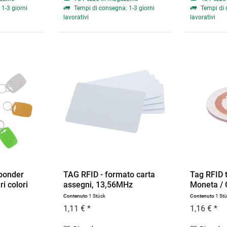
1-3 giorni
Tempi di consegna: 1-3 giorni
Tempi di 
lavorativi
lavorativi
sponder
TAG RFID - formato carta
Tag RFID 
i colori
assegni, 13,56MHz
Moneta / C
Contenuto
1 Stück
Contenuto
1 St
1,11 € *
1,16 € *