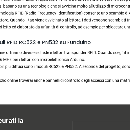
 si basano su una tecnologia che si avvicina molto all'utilizzo di microcont
ecnologia RFID (Radio-Frequency-Identification) consente uno scambio di
ttore. Quando il tag viene avvicinato al lettore, i dati vengono scambiati tr
i letto ed elaborato da un'unità di controllo, ad esempio per sbloccare un
uli RFID RC522 e PN532 su Funduino
ine offriamo diverse schede e lettori transponder RFID. Quando scegli il m
56 MHz per i lettori con microelettronica Arduino.
ili più diffusi sono i moduli RC522 e PN532. A seconda del progetto, sono a
ozio online troverai anche pannelli di controllo degli accessi con una matri
urati la