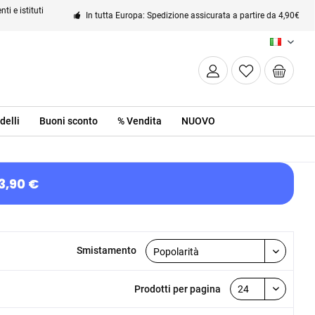
ti e istituti
In tutta Europa: Spedizione assicurata a partire da 4,90€
IT
delli
Buoni sconto
% Vendita
NUOVO
3,90 €
Smistamento
Prodotti per pagina