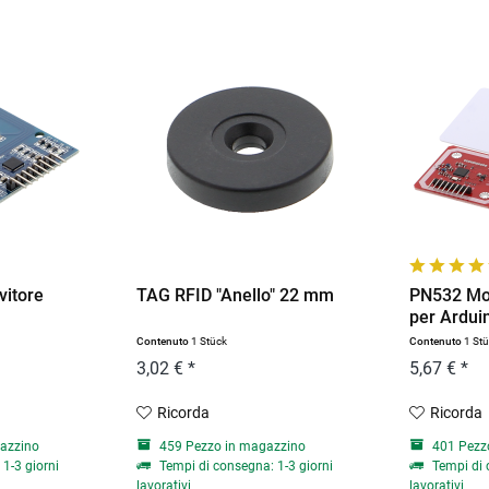
vitore
TAG RFID "Anello" 22 mm
PN532 Mo
per Ardui
Contenuto
1 Stück
Contenuto
1 St
3,02 € *
5,67 € *
Ricorda
Ricorda
azzino
459 Pezzo in magazzino
401 Pezz
1-3 giorni
Tempi di consegna: 1-3 giorni
Tempi di 
lavorativi
lavorativi