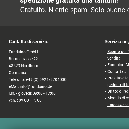
spedizione gratuita una tantum!
Gratuito. Niente spam. Solo buone o
Contatto di servizio
Servizio ne
Sconto per l
Funduino GmbH
vendita
Bornestrasse 22
Funduino Af
48529 Nordhorn
Contattaci
Germania
Prestito di d
Telefono: +49 (0) 5921/9704030
periodo di t
eMail: info@funduino.de
Diritto di re
lun. - giovedì: 09:00 - 17:00
Modulo di c
ven. : 09:00 - 15:00
Impostazion