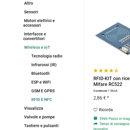
Altro
Sensori
Motori elettrici e
accessori
Interfacce e
convertitori
Wireless e IoT
Tecnologia radio
Infrarossi (IR)
Bluetooth
RFID-KIT con rice
ESP e WiFi
Mifare RC522
GSM E GPRS
Contenuto
1 Stück
2,86 € *
RFID E NFC
Visualizza
Ricorda
Valvole e pompe
3966 Pezzo in mag
Tempi di consegna: 
Tastiere e pulsanti
lavorativi