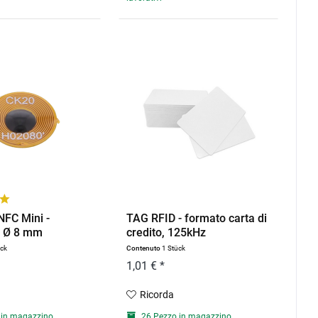
NFC Mini -
TAG RFID - formato carta di
 Ø 8 mm
credito, 125kHz
ück
Contenuto
1 Stück
1,01 € *
Ricorda
 in magazzino
26 Pezzo in magazzino