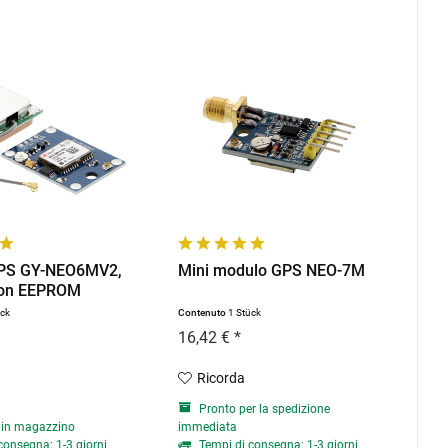
PS GY-NEO6MV2,
Mini modulo GPS NEO-7M
on EEPROM
ück
Contenuto
1 Stück
16,42 € *
Ricorda
Pronto per la spedizione
 in magazzino
immediata
consegna: 1-3 giorni
Tempi di consegna: 1-3 giorni