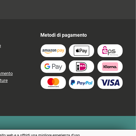
Metodi di pagamento
o
gamento
ture
sito web e a offrirti una migliore esperienza d'uso.