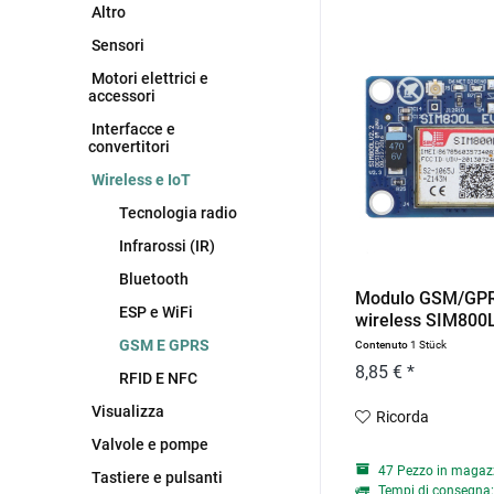
Altro
Sensori
Motori elettrici e
accessori
Interfacce e
convertitori
Wireless e IoT
Tecnologia radio
Infrarossi (IR)
Bluetooth
Modulo GSM/GP
ESP e WiFi
wireless SIM800L
-...
GSM E GPRS
Contenuto
1 Stück
8,85 € *
RFID E NFC
Visualizza
Ricorda
Valvole e pompe
47 Pezzo in magaz
Tastiere e pulsanti
Tempi di consegna: 