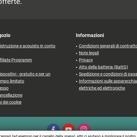
fferte.
gozio
Informazioni
'istruzione e acquisto in conto
Condizioni generali di contratt
Note legali
filiate Programm
Privacy
Atto della batteria (BattG)
ispositivi - gratuito e per un
Spedizione e condizioni di pa
empo limitato
Informazioni sulle apparecchia
cesso
elettriche ed elettroniche
ancellazione
i dei cookie
ssari (ad esempio per il carrello della spesa), altri ci aiutano a migliorare il nostro 