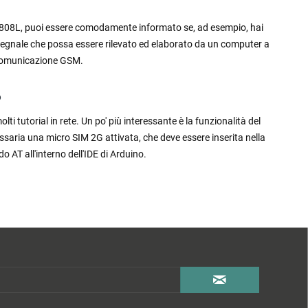
M808L, puoi essere comodamente informato se, ad esempio, hai
si segnale che possa essere rilevato ed elaborato da un computer a
a comunicazione GSM.
o
i tutorial in rete. Un po' più interessante è la funzionalità del
aria una micro SIM 2G attivata, che deve essere inserita nella
 AT all'interno dell'IDE di Arduino.