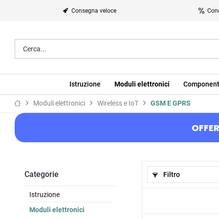
Consegna veloce
Cond
Istruzione
Moduli elettronici
Component
Moduli elettronici
Wireless e IoT
GSM E GPRS
OFFER
Categorie
Filtro
Istruzione
Moduli elettronici