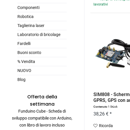
lavorativi
Componenti
Robotica
Taglierina laser
Laboratorio di bricolage
Fardelli
Buoni sconto
% Vendita
NUOVO
Blog
SIM808 - Scher
Offerta della
GPRS, GPS con a
settimana
Contenuto
1 Stück
Funduino Cube - Scheda di
38,26 € *
sviluppo compatibile con Arduino,
con libro di lavoro incluso
Ricorda