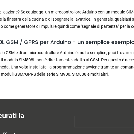
plicazione? Se equipaggi un microcontrollore Arduino con un modulo SI
 la finestra della cucina o di spegnere la lavatrice. In generale, qualsia
to come generatore di impulsi e quindi come "segnale di partenza" per l
L GSM / GPRS per Arduino - un semplice esempi
lo GSM e di un microcontrollore Arduino è molto semplice, puoi trovare molt
il modulo SIM808L non è direttamente adatto al GSM. Per questo è necess
scheda. Una volta installata, la programmazione avviene tramite un comando
e moduli GSM/GPRS della serie SIM900, SIM808 e molti altri.
urati la