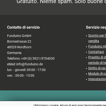
Gratuito. Niente spam. Solo buone o
Contatto di servizio
Servizio ne
Sconto per l
Funduino GmbH
vendita
Bornestrasse 22
Funduino Af
48529 Nordhorn
Contattaci
Germania
Prestito di d
Telefono: +49 (0) 5921/9704030
periodo di t
eMail: info@funduino.de
Diritto di re
lun. - giovedì: 09:00 - 17:00
Modulo di c
ven. : 09:00 - 15:00
Impostazion
Utilizziamo i cookie. Alcuni di essi sono tecnicamente nece