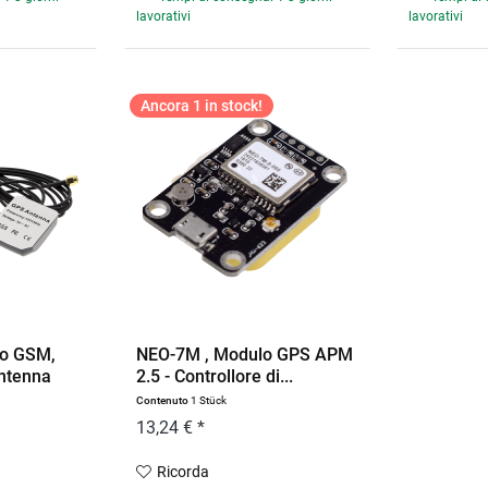
lavorativi
lavorativi
Ancora 1 in stock!
mo GSM,
NEO-7M , Modulo GPS APM
ntenna
2.5 - Controllore di...
Contenuto
1 Stück
13,24 € *
Ricorda