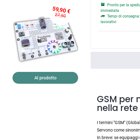
Pronto per la spedi
59,90 €
immediata
27,90
Tempi di consegna: 
lavorativi
Al prodotto
GSM per m
nella ret
I termini "GSM" (Globa
Servono come sinonimo 
In breve: se equipaggi