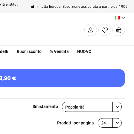
ti e istituti
In tutta Europa: Spedizione assicurata a partire da 4,90€
IT
delli
Buoni sconto
% Vendita
NUOVO
3,90 €
Smistamento
Prodotti per pagina