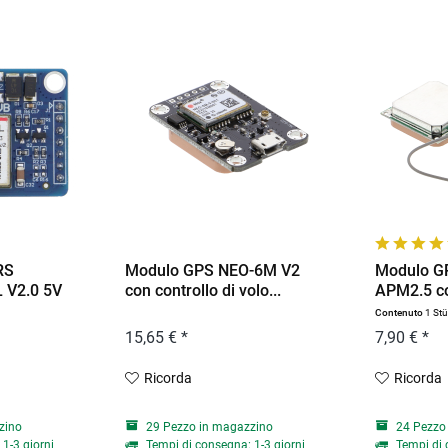
RS
Modulo GPS NEO-6M V2
Modulo G
 V2.0 5V
con controllo di volo...
APM2.5 c
Contenuto
1 St
15,65 € *
7,90 € *
Ricorda
Ricorda
zino
29 Pezzo in magazzino
24 Pezzo
1-3 giorni
Tempi di consegna: 1-3 giorni
Tempi di 