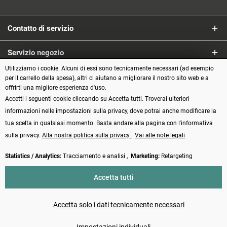
Contatto di servizio
Servizio negozio
Utilizziamo i cookie. Alcuni di essi sono tecnicamente necessari (ad esempio
Informazioni
per il carrello della spesa), altri ci aiutano a migliorare il nostro sito web e a
offrirti una migliore esperienza d'uso.
Accetti i seguenti cookie cliccando su Accetta tutti. Troverai ulteriori
Metodi di pagamento
informazioni nelle impostazioni sulla privacy, dove potrai anche modificare la
tua scelta in qualsiasi momento. Basta andare alla pagina con l'informativa
sulla privacy.
Alla nostra politica sulla privacy.
Vai alle note legali
Statistics / Analytics:
Tracciamento e analisi ,
Marketing:
Retargeting
Vertrag widerrufen
Accetta tutti
* Tutti i prezzi incl. IVA più
Spese di spedizione
e spese di contrassegno, se
non diversamente indicato
Accetta solo i dati tecnicamente necessari
Made with ❤️ by Funduino | © 2014 - 2026