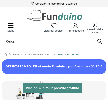
Condizioni di sconto per le aziende
Carrello della
Menu
Lista dei desideri
Il mio account
spesa
Robotica
Bracci robotici DOBOT
Serie DOBOT NOVA
OFFERTA LAMPO: Kit di avvio Funduino per Arduino - 23,90 €
Richiedi subito un prestito gratuito