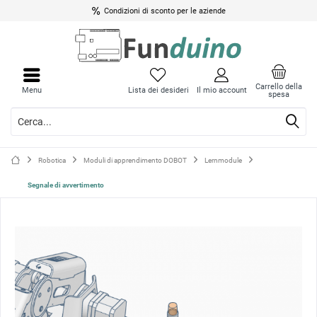
Condizioni di sconto per le aziende
Chiud
Chiud
il
il
Carrello della
Menu
Lista dei desideri
Il mio account
spesa
menu
menu
Robotica
Moduli di apprendimento DOBOT
Lernmodule
Segnale di avvertimento