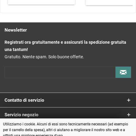
Newsletter
Registrati ora gratuitamente e assicurati la spedizione gratuita
una tantum!
Gratuito. Niente spam. Solo buone offerte.
Contatto di servizio
Servizio negozio
Utilizziamo i cookie. Alcuni di essi sono tecnicamente necessari (ad esempio
Informazioni
per il carrello della spesa), altri ci aiutano a migliorare il nostro sito web e a
offrirti una migliore esperienza d'uso.