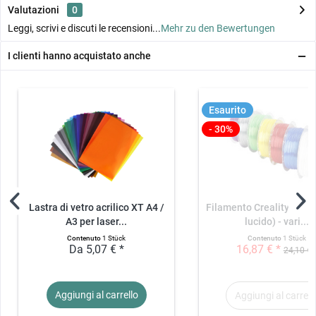
Valutazioni
0
Leggi, scrivi e discuti le recensioni...
Mehr zu den Bewertungen
I clienti hanno acquistato anche
Esaurito
- 30%
Lastra di vetro acrilico XT A4 /
Filamento Creality CR-Si
A3 per laser...
lucido) - vari...
Contenuto
1 Stück
Contenuto
1 Stück
Da 5,07 € *
16,87 € *
24,10 € 
Aggiungi al
carrello
Aggiungi al
carrell