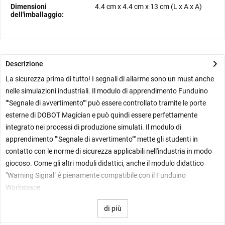
Dimensioni
4.4 cm
x
4.4 cm
x
13 cm
(L x A x A)
dell'imballaggio:
Descrizione
La sicurezza prima di tutto! I segnali di allarme sono un must anche
nelle simulazioni industriali. Il modulo di apprendimento Funduino
""Segnale di avvertimento"" può essere controllato tramite le porte
esterne di DOBOT Magician e può quindi essere perfettamente
integrato nei processi di produzione simulati.
Il modulo di
apprendimento ""Segnale di avvertimento"" mette gli studenti in
contatto con le norme di sicurezza applicabili nell'industria in modo
giocoso. Come gli altri moduli didattici, anche il modulo didattico
"Warning Signal" è pienamente compatibile con il Funduino
Workspace.
di più