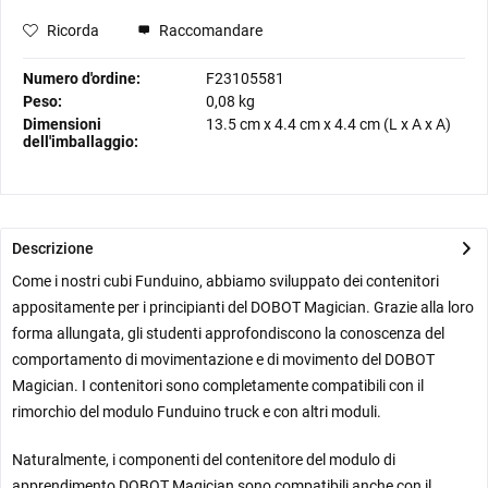
Ricorda
Raccomandare
Numero d'ordine:
F23105581
Peso:
0,08 kg
Dimensioni
13.5 cm
x
4.4 cm
x
4.4 cm
(L x A x A)
dell'imballaggio:
Descrizione
Come i nostri cubi Funduino, abbiamo sviluppato dei contenitori
appositamente per i principianti del DOBOT Magician. Grazie alla loro
forma allungata, gli studenti approfondiscono la conoscenza del
comportamento di movimentazione e di movimento del DOBOT
Magician.
I contenitori sono completamente compatibili con il
rimorchio del modulo Funduino truck e con altri moduli.
Naturalmente, i componenti del contenitore del modulo di
apprendimento DOBOT Magician sono compatibili anche con il