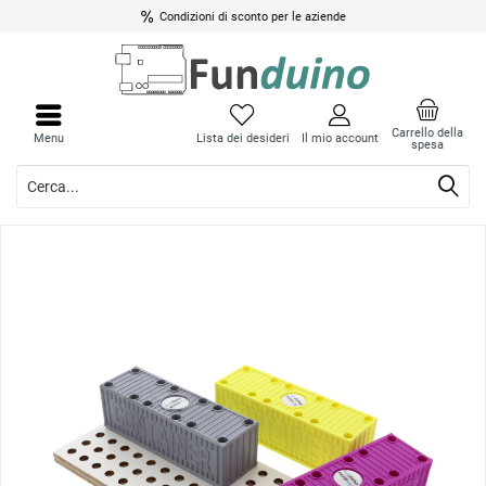
Condizioni di sconto per le aziende
Chiud
Chiud
il
il
Carrello della
Menu
Lista dei desideri
Il mio account
spesa
menu
menu