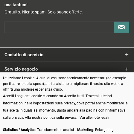
una tantum!
Gratuito. Niente spam. Solo buone offerte.
Contatto di servizio
Servizio negozio
Utilizziamo i cookie. Alcuni di essi sono tecnicamente necessari (ad esempio
Informazioni
per il carrello della spesa), altri ci aiutano a migliorare il nostro sito web e a
offrirti una migliore esperienza d'uso.
Accetti i seguenti cookie cliccando su Accetta tutti. Troverai ulteriori
Metodi di pagamento
informazioni nelle impostazioni sulla privacy, dove potrai anche modificare la
tua scelta in qualsiasi momento. Basta andare alla pagina con l'informativa
sulla privacy.
Alla nostra politica sulla privacy.
Vai alle note legali
Statistics / Analytics:
Tracciamento e analisi ,
Marketing:
Retargeting