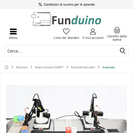
Condizioni di sconto per le aziende
Chiud
Chiud
il
il
Carrello della
Menu
Lista dei desideri
Il mio account
spesa
menu
menu
Robotica
Bracci robotici DOBOT
Pacchetti educativi
Avanzato