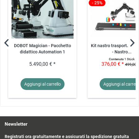
- 25%
Contenuto della consegna
2* DOBOT Magician Basic (piano didattico disponibile a un costo
aggiuntivo)
1* Nastro trasportatore DOBOT
2* Spazio di lavoro Funduino
2* Forchette
4* Pallet
2* Bidone di stoccaggio
DOBOT Magician - Pacchetto
Kit nastro trasportator
8* Modulo cubo
didattico Automation 1
- Nastro...
2* Telaio di stoccaggio
Contenuto
1 Stück
2* Scaffale di stoccaggio
5.490,00 € *
376,00 € *
499,00 €
1* Materiale didattico di accompagnamento
Aggiungi al
carrello
Aggiungi al
carrell
Newsletter
Registrati ora gratuitamente e assicurati la spedizione gratuita