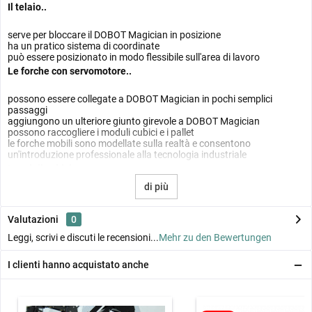
Il telaio..
serve per bloccare il DOBOT Magician in posizione
ha un pratico sistema di coordinate
può essere posizionato in modo flessibile sull'area di lavoro
Le forche con servomotore..
possono essere collegate a DOBOT Magician in pochi semplici
passaggi
aggiungono un ulteriore giunto girevole a DOBOT Magician
possono raccogliere i moduli cubici e i pallet
le forche mobili sono modellate sulla realtà e consentono
un'introduzione professionale alla tecnologia industriale
I moduli cubici..
di più
possono essere impilati (anche sfalsati l'uno sull'altro)
si agganciano al pallet e alle forche
sono numerate su quattro lati
Valutazioni
0
Il pallet..
Leggi, scrivi e discuti le recensioni...
Mehr zu den Bewertungen
può essere prelevato sia dalle forche che dalla testa di aspirazione
I clienti hanno acquistato anche
DOBOT
offre spazio per due moduli cubo
si aggancia allo spazio di lavoro di Funduino
può anche essere impilato su moduli cubo