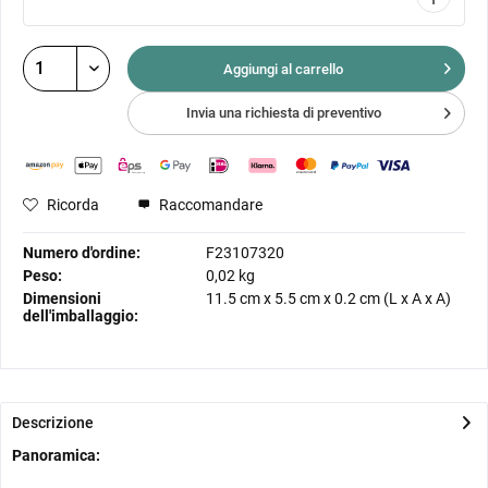
Aggiungi al
carrello
Invia una richiesta di preventivo
Ricorda
Raccomandare
Numero d'ordine:
F23107320
Peso:
0,02 kg
Dimensioni
11.5 cm
x
5.5 cm
x
0.2 cm
(L x A x A)
dell'imballaggio:
Descrizione
Panoramica: