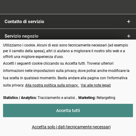
Contatto di servizio
Servizio negozio
Utilizziamo i cookie. Alcuni di essi sono tecnicamente necessari (ad esempio
Informazioni
per il carrello della spesa), altri ci aiutano a migliorare il nostro sito web e a
offrirti una migliore esperienza d'uso.
Accetti i seguenti cookie cliccando su Accetta tutti. Troverai ulteriori
Metodi di pagamento
informazioni nelle impostazioni sulla privacy, dove potrai anche modificare la
tua scelta in qualsiasi momento. Basta andare alla pagina con l'informativa
sulla privacy.
Alla nostra politica sulla privacy.
Vai alle note legali
Statistics / Analytics:
Tracciamento e analisi ,
Marketing:
Retargeting
Vertrag widerrufen
Accetta tutti
* Tutti i prezzi incl. IVA più
Spese di spedizione
e spese di contrassegno, se
non diversamente indicato
Accetta solo i dati tecnicamente necessari
Made with ❤️ by Funduino | © 2014 - 2026