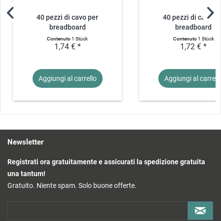
40 pezzi di cavo per
40 pezzi di cavo p
breadboard
breadboard
maschio/maschio...
maschio/femmina.
Contenuto
1 Stück
Contenuto
1 Stück
1,74 € *
1,72 € *
Aggiungi al
carrello
Aggiungi al
carrell
Newsletter
Registrati ora gratuitamente e assicurati la spedizione gratuita
una tantum!
Gratuito. Niente spam. Solo buone offerte.