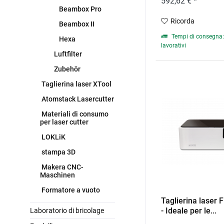
592,62 € *
Beambox Pro
Ricorda
Beambox II
Tempi di consegna: 
Hexa
lavorativi
Luftfilter
Zubehör
Taglierina laser XTool
Atomstack Lasercutter
Materiali di consumo
per laser cutter
LOKLiK
stampa 3D
Makera CNC-
Maschinen
Formatore a vuoto
Taglierina laser
- Ideale per le...
Laboratorio di bricolage