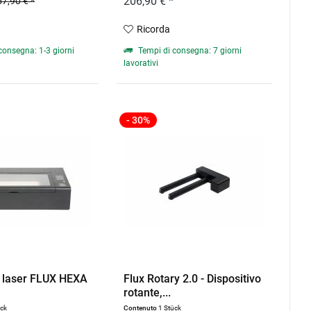
206,90 € *
57,90 € *
Ricorda
consegna: 1-3 giorni
Tempi di consegna: 7 giorni
lavorativi
- 30%
a laser FLUX HEXA
Flux Rotary 2.0 - Dispositivo
rotante,...
ück
Contenuto
1 Stück