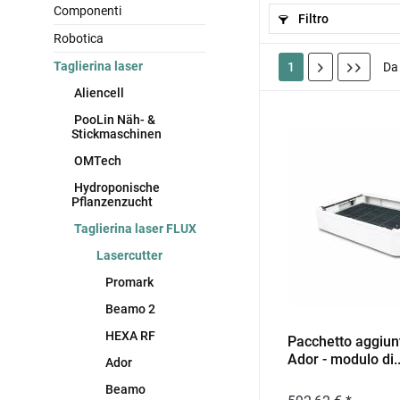
Componenti
Filtro
Robotica
Taglierina laser
1
D
Aliencell
PooLin Näh- &
Stickmaschinen
OMTech
Hydroponische
Pflanzenzucht
Taglierina laser FLUX
Lasercutter
Promark
Beamo 2
HEXA RF
Pacchetto aggiun
Ador - modulo di..
Ador
Beamo