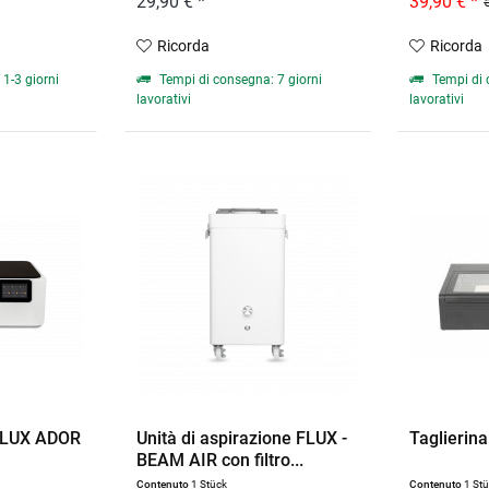
29,90 € *
39,90 € *
Ricorda
Ricorda
1-3 giorni
Tempi di consegna: 7 giorni
Tempi di 
lavorativi
lavorativi
 FLUX ADOR
Unità di aspirazione FLUX -
Taglierin
BEAM AIR con filtro...
Contenuto
1 Stück
Contenuto
1 St