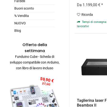
Fardelli
Da 1.199,00 € *
Buoni sconto
Ricorda
% Vendita
Tempi di consegna: 
NUOVO
lavorativi
Blog
Offerta della
settimana
Funduino Cube - Scheda di
sviluppo compatibile con Arduino,
con libro di lavoro incluso
59,90 €
27,90
Taglierina laser 
Beambox II