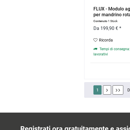
FLUX - Modulo ag
per mandrino rota
Contenuto
1 Stück
Da 199,90 € *
Ricorda
Tempi di consegna: 
lavorativi
1
Registrati ora gratuitamente e assic