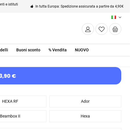
ti e istituti
In tutta Europa: Spedizione assicurata a partire da 4,90€
IT
delli
Buoni sconto
% Vendita
NUOVO
3,90 €
HEXA RF
Ador
Beambox II
Hexa