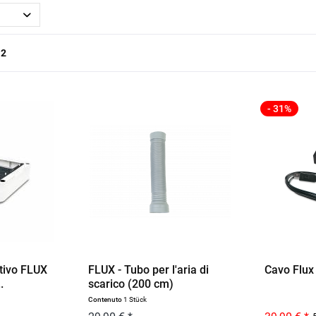
a
2
- 31%
tivo FLUX
FLUX - Tubo per l'aria di
Cavo Flux
.
scarico (200 cm)
Contenuto
1 Stück