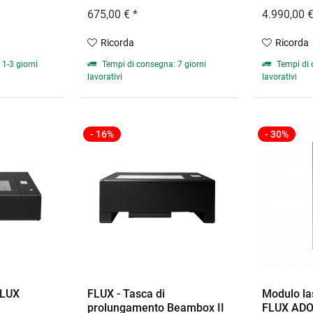
675,00 € *
4.990,00 €
Ricorda
Ricorda
1-3 giorni
Tempi di consegna: 7 giorni
Tempi di 
lavorativi
lavorativi
- 16%
- 30%
FLUX
FLUX - Tasca di
Modulo las
prolungamento Beambox II
FLUX ADO