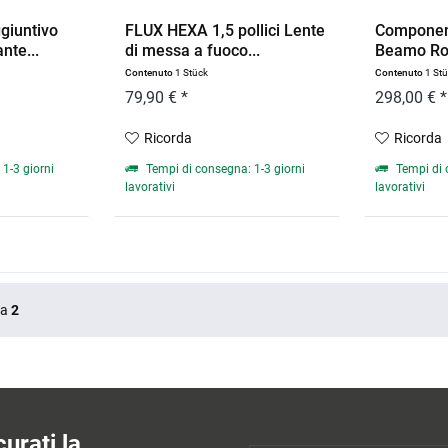
giuntivo
FLUX HEXA 1,5 pollici Lente
Componen
nte...
di messa a fuoco...
Beamo Ro
Contenuto
1 Stück
Contenuto
1 St
79,90 € *
298,00 € *
Ricorda
Ricorda
1-3 giorni
Tempi di consegna: 1-3 giorni
Tempi di 
lavorativi
lavorativi
Da
2
urati la