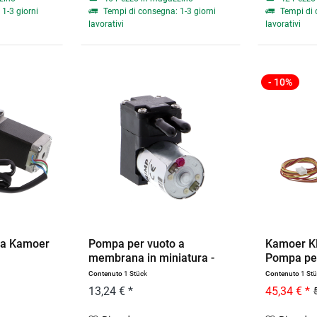
1-3 giorni
Tempi di consegna: 1-3 giorni
Tempi di 
lavorativi
lavorativi
- 10%
ca Kamoer
Pompa per vuoto a
Kamoer K
membrana in miniatura -
Pompa peri
12V...
Contenuto
1 Stück
Contenuto
1 St
13,24 € *
45,34 € *