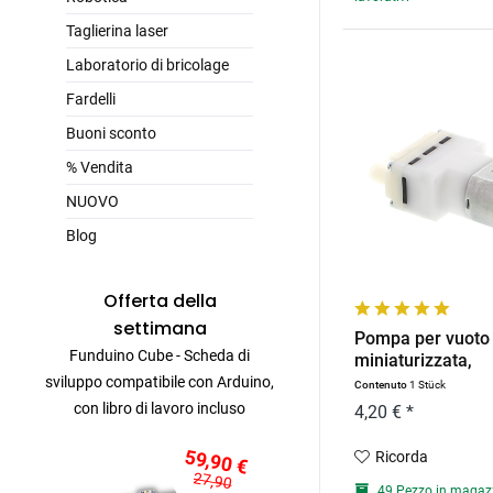
Taglierina laser
Laboratorio di bricolage
Fardelli
Buoni sconto
% Vendita
NUOVO
Blog
Offerta della
settimana
Pompa per vuoto
Funduino Cube - Scheda di
miniaturizzata,
micropompa...
sviluppo compatibile con Arduino,
Contenuto
1 Stück
con libro di lavoro incluso
4,20 € *
59,90 €
Ricorda
27,90
49 Pezzo in magaz