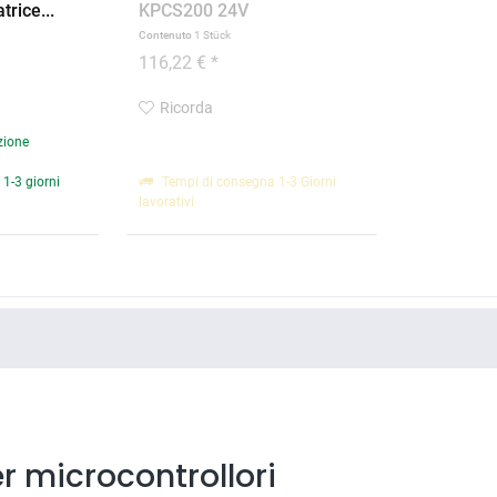
rice...
KPCS200 24V
Contenuto
1 Stück
116,22 € *
Ricorda
zione
1-3 giorni
Tempi di consegna 1-3 Giorni
lavorativi
 microcontrollori