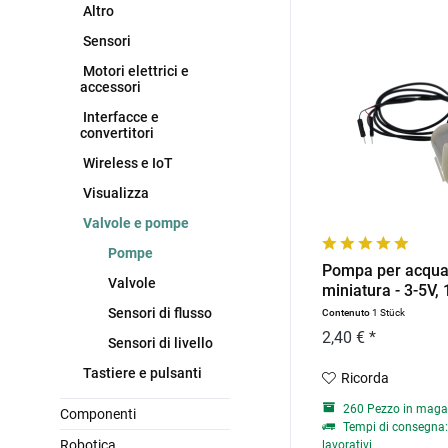
Altro
Sensori
Motori elettrici e
accessori
Interfacce e
convertitori
Wireless e IoT
Visualizza
Valvole e pompe
Pompe
Pompa per acqua
Valvole
miniatura - 3-5V, 
200mA
Sensori di flusso
Contenuto
1 Stück
2,40 € *
Sensori di livello
Tastiere e pulsanti
Ricorda
260 Pezzo in maga
Componenti
Tempi di consegna: 
Robotica
lavorativi