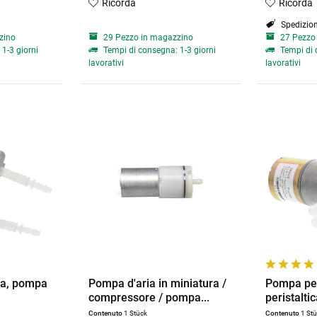
Ricorda
Ricorda
Spedizion
zino
29 Pezzo in magazzino
27 Pezzo
1-3 giorni
Tempi di consegna: 1-3 giorni
Tempi di 
lavorativi
lavorativi
ca, pompa
Pompa d'aria in miniatura /
Pompa per
compressore / pompa...
peristaltic
Contenuto
1 Stück
Contenuto
1 St