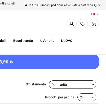
ti e istituti
In tutta Europa: Spedizione assicurata a partire da 4,90€
IT
delli
Buoni sconto
% Vendita
NUOVO
3,90 €
Smistamento
Prodotti per pagina