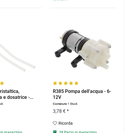
istaltica,
R385 Pompa dell'acqua - 6-
a e dosatrice -...
12V
ück
Contenuto
1 Stück
3,78 € *
Ricorda
 in magazzino
38 Pezzo in magazzino