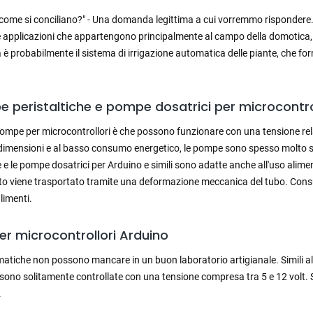
 come si conciliano?" - Una domanda legittima a cui vorremmo rispondere.
 applicazioni che appartengono principalmente al campo della domotic
a è probabilmente il sistema di irrigazione automatica delle piante, che fo
 peristaltiche e pompe dosatrici per microcontro
e pompe per microcontrollori è che possono funzionare con una tensione r
o dimensioni e al basso consumo energetico, le pompe sono spesso molto si
e le pompe dosatrici per Arduino e simili sono adatte anche all'uso aliment
nuto viene trasportato tramite una deformazione meccanica del tubo. Consu
alimenti.
er microcontrollori Arduino
iche non possono mancare in un buon laboratorio artigianale. Simili alle
ono solitamente controllate con una tensione compresa tra 5 e 12 volt. S
.