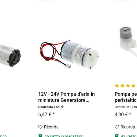
12V - 24V Pompa d'aria in
Pompa per
miniatura Generatore...
peristaltic
Contenuto
1 Stück
Contenuto
1 St
6,47 € *
4,90 € *
Ricorda
Ricorda
zino
46 Pezzo in magazzino
42 Pezzo