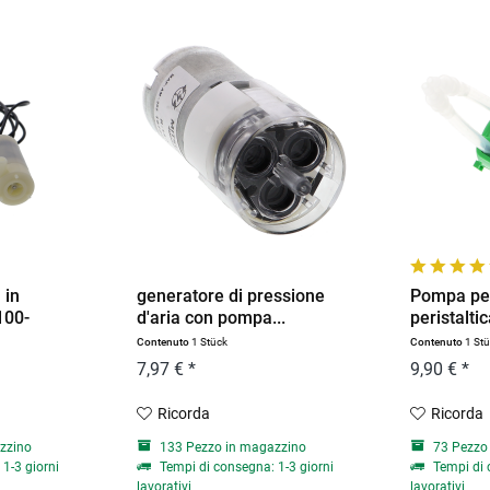
 in
generatore di pressione
Pompa per
100-
d'aria con pompa...
peristaltic
Contenuto
1 Stück
Contenuto
1 St
7,97 € *
9,90 € *
Ricorda
Ricorda
zzino
133 Pezzo in magazzino
73 Pezzo
1-3 giorni
Tempi di consegna: 1-3 giorni
Tempi di 
lavorativi
lavorativi