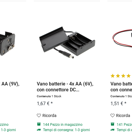
x AA (9V),
Vano batterie - 4x AA (6V),
Vano batte
con connettore DC...
con connet
Contenuto
1 Stück
Contenuto
1 St
1,67 € *
1,51 € *
Ricorda
Ricorda
zzino
144 Pezzo in magazzino
141 Pezz
1-3 giorni
Tempi di consegna: 1-3 giorni
Tempi di 