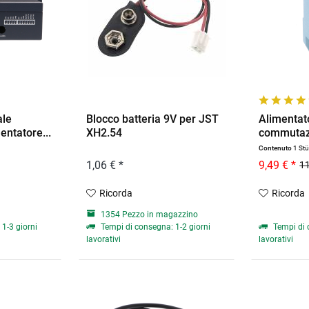
ale
Blocco batteria 9V per JST
Alimenta
mentatore...
XH2.54
commutazi
Contenuto
1 St
1,06 € *
9,49 € *
11
Ricorda
Ricorda
1354 Pezzo in magazzino
1-3 giorni
Tempi di consegna: 1-2 giorni
Tempi di 
lavorativi
lavorativi