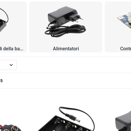
Scomparti e terminali della batteria
Alimentatori
Contr
a
5