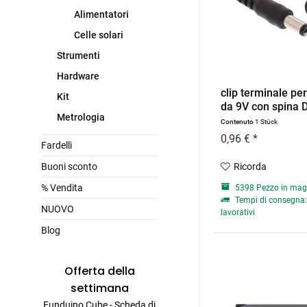
Alimentatori
Celle solari
Strumenti
Hardware
clip terminale per
Kit
da 9V con spina D
Metrologia
Contenuto
1 Stück
0,96 € *
Fardelli
Buoni sconto
Ricorda
% Vendita
5398 Pezzo in mag
Tempi di consegna: 
NUOVO
lavorativi
Blog
Offerta della
settimana
Funduino Cube - Scheda di