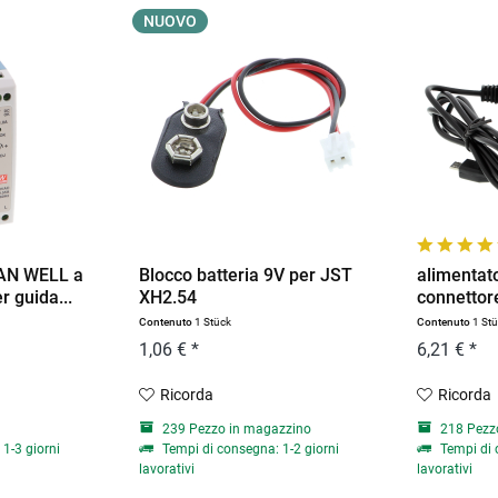
NUOVO
EAN WELL a
Blocco batteria 9V per JST
alimentat
 guida...
XH2.54
connettor
Contenuto
1 Stück
Contenuto
1 St
1,06 € *
6,21 € *
Ricorda
Ricorda
239 Pezzo in magazzino
218 Pezz
1-3 giorni
Tempi di consegna: 1-2 giorni
Tempi di 
lavorativi
lavorativi