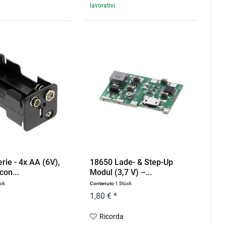
lavorativi
rie - 4x AA (6V),
18650 Lade- & Step-Up
con...
Modul (3,7 V) –...
ück
Contenuto
1 Stück
1,80 € *
Ricorda