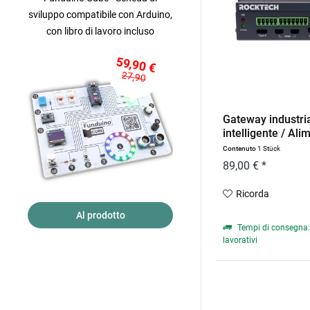
sviluppo compatibile con Arduino,
con libro di lavoro incluso
59,90 €
27,90
Gateway industri
intelligente / Ali
Contenuto
1 Stück
89,00 € *
Ricorda
Al prodotto
Tempi di consegna: 
lavorativi