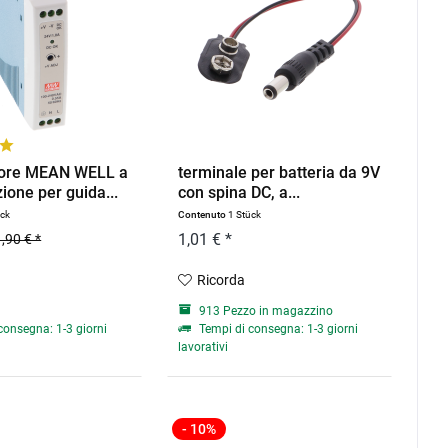
tore MEAN WELL a
terminale per batteria da 9V
one per guida...
con spina DC, a...
ück
Contenuto
1 Stück
1,01 € *
,90 € *
Ricorda
913 Pezzo in magazzino
consegna: 1-3 giorni
Tempi di consegna: 1-3 giorni
lavorativi
- 10%