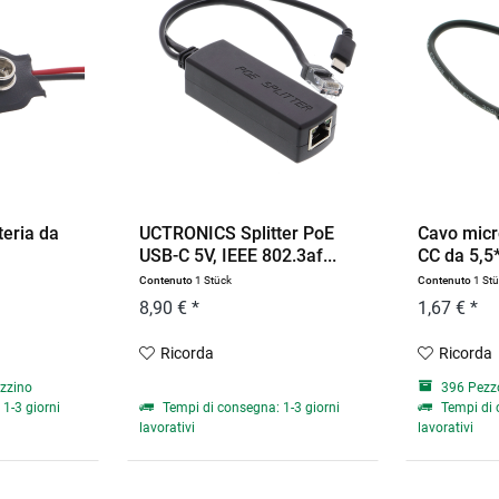
teria da
UCTRONICS Splitter PoE
Cavo micr
USB-C 5V, IEEE 802.3af...
CC da 5,5*
Contenuto
1 Stück
Contenuto
1 St
8,90 € *
1,67 € *
Ricorda
Ricorda
zzino
396 Pezz
1-3 giorni
Tempi di consegna: 1-3 giorni
Tempi di 
lavorativi
lavorativi