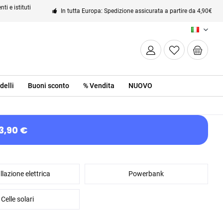
ti e istituti
In tutta Europa: Spedizione assicurata a partire da 4,90€
IT
delli
Buoni sconto
% Vendita
NUOVO
3,90 €
llazione elettrica
Powerbank
Celle solari