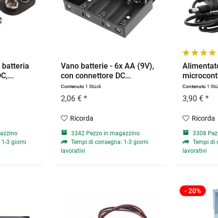
 batteria
Vano batterie - 6x AA (9V),
Alimentat
C,...
con connettore DC...
microcontr
Contenuto
1 Stück
Contenuto
1 St
2,06 € *
3,90 € *
Ricorda
Ricorda
azzino
3342 Pezzo in magazzino
3308 Pez
1-3 giorni
Tempi di consegna: 1-3 giorni
Tempi di 
lavorativi
lavorativi
- 20%