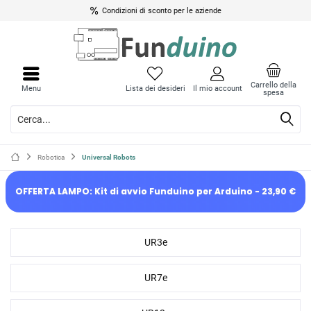
Condizioni di sconto per le aziende
Carrello della
Menu
Lista dei desideri
Il mio account
spesa
Robotica
Universal Robots
OFFERTA LAMPO: Kit di avvio Funduino per Arduino - 23,90 €
UR3e
UR7e