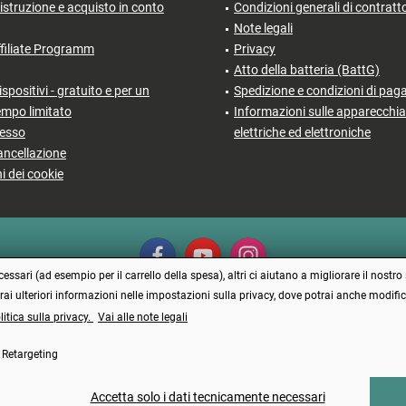
'istruzione e acquisto in conto
Condizioni generali di contratt
Note legali
filiate Programm
Privacy
Atto della batteria (BattG)
ispositivi - gratuito e per un
Spedizione e condizioni di pa
empo limitato
Informazioni sulle apparecchia
cesso
elettriche ed elettroniche
ancellazione
i dei cookie
ssari (ad esempio per il carrello della spesa), altri ci aiutano a migliorare il nostro 
erai ulteriori informazioni nelle impostazioni sulla privacy, dove potrai anche modi
litica sulla privacy.
Vai alle note legali
Vertrag widerrufen
Retargeting
prezzi incl. IVA più
Spese di spedizione
e spese di contrassegno, se non diversamente
Made with ❤️ by Funduino | © 2014 - 2026
Accetta solo i dati tecnicamente necessari