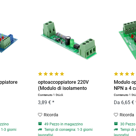
ppiatore
optoaccoppiatore 220V
Modulo op
(Modulo di isolamento
NPN a 4 ca
TTL...
Contenuto
1 Stück
Contenuto
1 St
3,89 € *
Da 6,65 € 
Ricorda
Ricorda
zzino
49 Pezzo in magazzino
30 Pezzo
1-3 giorni
Tempi di consegna: 1-3 giorni
Tempi di 
lavorativi
lavorativi