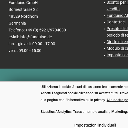
Sconto per l
Funduino GmbH
vendita
Bornestrasse 22
Funduino Af
48529 Nordhorn
Contattaci
Germania
Prestito di d
Telefono: +49 (0) 5921/9704030
periodo di t
eMail: info@funduino.de
Diritto di re
lun. - giovedì: 09:00 - 17:00
Modulo di c
ven. : 09:00 - 15:00
Impostazion
Utilizziamo i cookie. Alcuni di essi sono tecnicamente nece
Accetti i seguenti cookie cliccando su Accetta tutti. Trov
alla pagina con l'informativa sulla privacy.
Alla nostra po
Statistics / Analytics:
Tracciamento e analisi ,
Marketing:
* Tutti i 
Impostazioni individuali