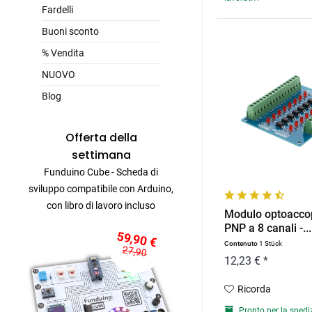
Fardelli
Buoni sconto
% Vendita
NUOVO
Blog
Offerta della
settimana
Funduino Cube - Scheda di
sviluppo compatibile con Arduino,
con libro di lavoro incluso
Modulo optoacco
PNP a 8 canali -...
59,90 €
Contenuto
1 Stück
27,90
12,23 € *
Ricorda
Pronto per la spedi