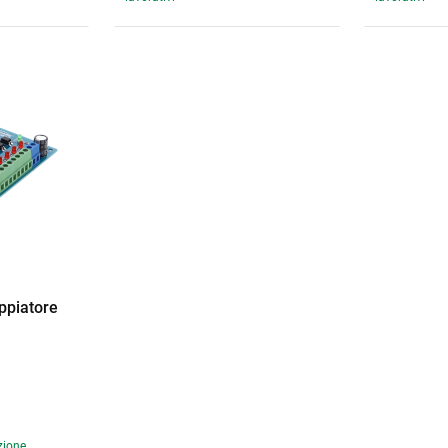
ppiatore
zione