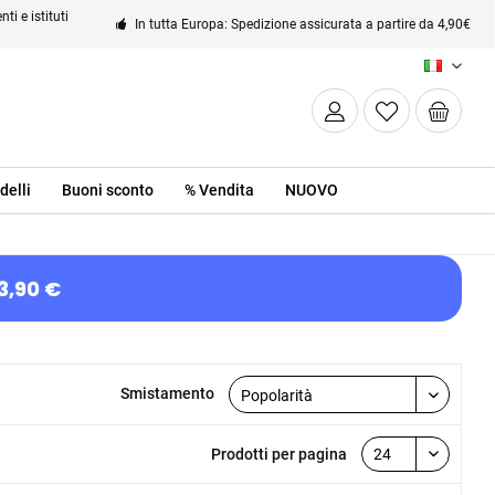
ti e istituti
In tutta Europa: Spedizione assicurata a partire da 4,90€
IT
delli
Buoni sconto
% Vendita
NUOVO
3,90 €
Smistamento
Prodotti per pagina