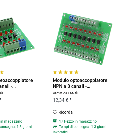
toaccoppiatore
Modulo optoaccoppiatore
nali -...
NPN a 8 canali -...
ück
Contenuto
1 Stück
*
12,34 € *
Ricorda
 in magazzino
17 Pezzo in magazzino
consegna: 1-3 giorni
Tempi di consegna: 1-3 giorni
lavorativi