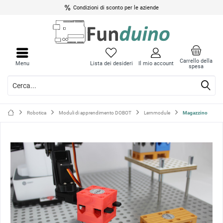
Condizioni di sconto per le aziende
Chiud
Chiud
il
il
Carrello della
Menu
Lista dei desideri
Il mio account
spesa
menu
menu
Robotica
Moduli di apprendimento DOBOT
Lernmodule
Magazzino