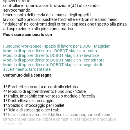
spazio ristretto
controllare il quarto asse di rotazione (J4) utilizzando il
servocomando
tenere conto dell'inerzia della massa degli oggetti
lavoro molto preciso, poiché le forchette elettroniche sono meno
"indulgenti" nei confronti degli errori di applicazione rispetto alla pinza
ad aspirazione o alla pinza pneumatica
Può essere combinato con
Funduino Workspace - spazio di lavoro per DOBOT Magician
Modulo di apprendimento di DOBOT Magician - cubo
Modulo di apprendimento DOBOT Magician - lavatrice
Modulo di apprendimento DOBOT Magician - contenitore
Modulo di apprendimento DOBOT Magician - segnale di
avvertimento, faro rotante
Contenuto della consegna
1* Forchette con unità di controllo elettrica
4* Modulo di apprendimento Funduino - "Cube
1* Pallet, impilabile con ventosa o modulo a forcella
1* Rastrelliera di stoccaggio
1* Spazio di stoccaggio per i pallet
1* Telaio di stoccaggio per i cubi
1* Istruzioni e materiale didattico di accompagnamento con
istruzioni per l'uso del robot e compiti di esempio per il modulo di
stoccaggio