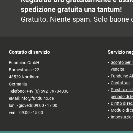
spedizione gratuita una tantum!
Gratuito. Niente spam. Solo buone o
Contatto di servizio
Servizio ne
Sconto per l
Funduino GmbH
vendita
Bornestrasse 22
Funduino Af
48529 Nordhorn
Contattaci
Germania
Prestito di d
Telefono: +49 (0) 5921/9704030
periodo di t
eMail: info@funduino.de
Diritto di re
lun. - giovedì: 09:00 - 17:00
Modulo di c
ven. : 09:00 - 15:00
Impostazion