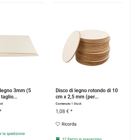
i legno 3mm (5
Disco di legno rotondo di 10
taglio...
cm x 2,5 mm (per...
ück
Contenuto
1 Stück
*
1,08 € *
Ricorda
r la spedizione
37 Pezzo in magazzino