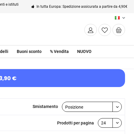
ti e istituti
In tutta Europa: Spedizione assicurata a partire da 4,90€
IT
delli
Buoni sconto
% Vendita
NUOVO
3,90 €
Smistamento
Prodotti per pagina