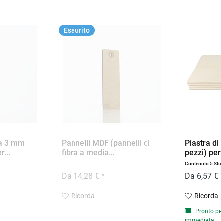
Esaurito
da 3 mm
Pannelli MDF (pannelli di
Piastra d
r...
fibra a media...
pezzi) per 
Contenuto
5 St
Da 14,28 € *
Da 6,57 € 
Ricorda
Ricorda
Pronto pe
immediata