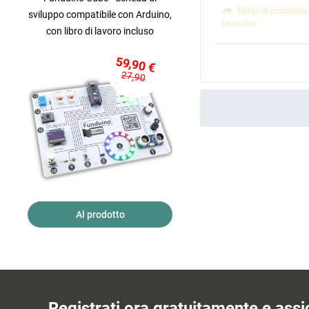
Tempi di consegna 
sviluppo compatibile con Arduino,
lavorativi
con libro di lavoro incluso
59,90 €
27,90
Al prodotto
Registrati ora gratuitamente e assic