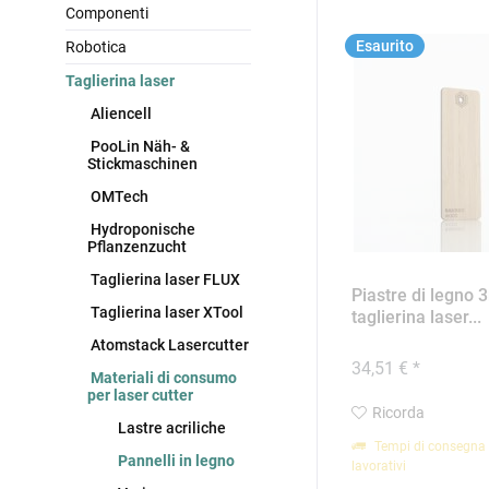
Componenti
Esaurito
Robotica
Taglierina laser
Aliencell
PooLin Näh- &
Stickmaschinen
OMTech
Hydroponische
Pflanzenzucht
Taglierina laser FLUX
Piastre di legno
Taglierina laser XTool
taglierina laser...
Atomstack Lasercutter
34,51 € *
Materiali di consumo
per laser cutter
Ricorda
Lastre acriliche
Tempi di consegna 
Pannelli in legno
lavorativi