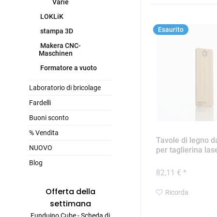
Varie
LOKLiK
Esaurito
stampa 3D
Makera CNC-
Maschinen
Formatore a vuoto
Laboratorio di bricolage
Fardelli
Buoni sconto
% Vendita
Tavole di legno 
NUOVO
per taglierina lase
Blog
82,11 € *
Offerta della
Ricorda
settimana
Funduino Cube - Scheda di