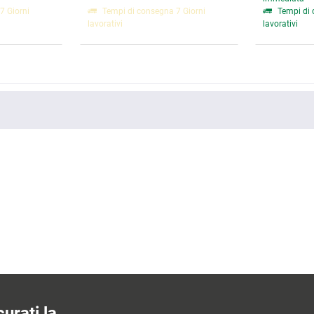
7 Giorni
Tempi di consegna 7 Giorni
Tempi di 
lavorativi
lavorativi
urati la