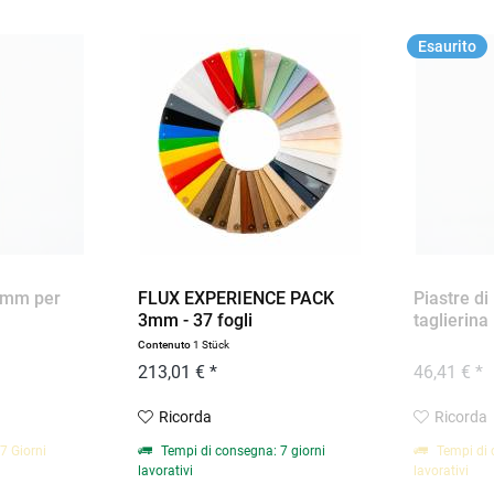
Esaurito
 3mm per
FLUX EXPERIENCE PACK
Piastre d
3mm - 37 fogli
taglierina 
Contenuto
1 Stück
213,01 € *
46,41 € *
Ricorda
Ricorda
7 Giorni
Tempi di consegna: 7 giorni
Tempi di 
lavorativi
lavorativi