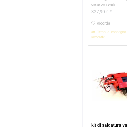
Contenuto
1 Stück
327,90 € *
Ricorda
Tempi di consegna 
lavorativi
kit di saldatura v