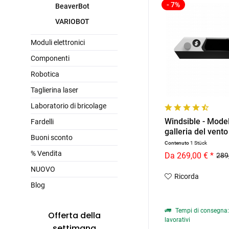
- 7%
BeaverBot
VARIOBOT
Moduli elettronici
Componenti
Robotica
Taglierina laser
Laboratorio di bricolage
Windsible - Model
Fardelli
galleria del vento
Buoni sconto
Contenuto
1 Stück
% Vendita
Da 269,00 € *
289
NUOVO
Ricorda
Blog
Tempi di consegna: 
Offerta della
lavorativi
settimana