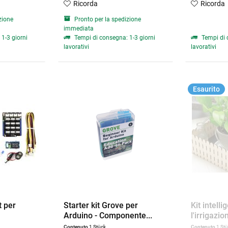
Ricorda
Ricorda
zione
Pronto per la spedizione
immediata
1-3 giorni
Tempi di consegna: 1-3 giorni
Tempi di 
lavorativi
lavorativi
Esaurito
t per
Starter kit Grove per
Kit intelli
Arduino - Componente...
l'irrigazion
Contenuto
1 Stück
Contenuto
1 St