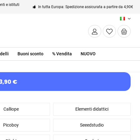
ti e istituti
In tutta Europa: Spedizione assicurata a partire da 4,90€
IT
delli
Buoni sconto
% Vendita
NUOVO
3,90 €
Calliope
Elementi didattici
Picoboy
Seeedstudio