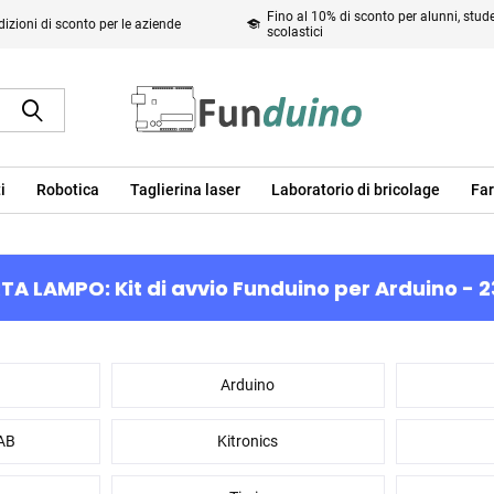
Fino al 10% di sconto per alunni, studen
izioni di sconto per le aziende
scolastici
i
Robotica
Taglierina laser
Laboratorio di bricolage
Far
TA LAMPO: Kit di avvio Funduino per Arduino - 2
Arduino
AB
Kitronics