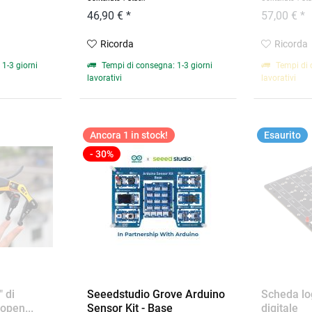
46,90 € *
57,00 € *
Ricorda
Ricorda
1-3 giorni
Tempi di consegna: 1-3 giorni
Tempi di 
lavorativi
lavorativi
Ancora 1 in stock!
Esaurito
- 30%
" di
Seeedstudio Grove Arduino
Scheda lo
open...
Sensor Kit - Base
digitale