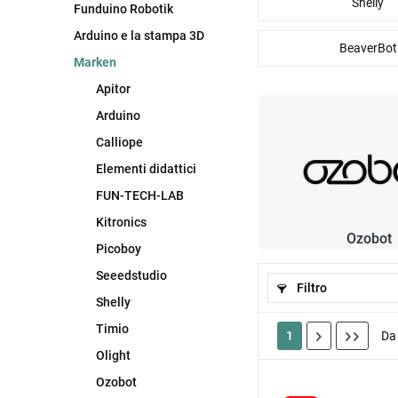
Shelly
Funduino Robotik
Arduino e la stampa 3D
BeaverBot
Marken
Apitor
Arduino
Calliope
Elementi didattici
FUN-TECH-LAB
Kitronics
Ozobot
Picoboy
Seeedstudio
Filtro
Shelly
Timio
1
D
Olight
Ozobot