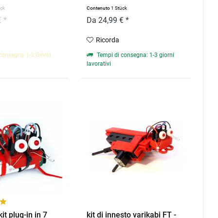
ück
Contenuto
1 Stück
 *
Da 24,99 € *
Ricorda
consegna 1-3 Giorni
Tempi di consegna: 1-3 giorni
lavorativi
kit plug-in in 7
kit di innesto varikabi FT -