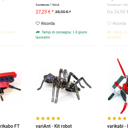
Contenuto
1 Stück
Contenuto
1 St
27,23 € *
Da 24,90 €
38,90 € *
Ricorda
Ricorda
1-3 Giorni
Tempi di consegna: 1-3 giorni
Tempi di 
lavorativi
lavorativi
arikabo FT
variAnt - Kit robot
varikabi - 