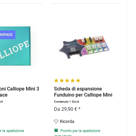
ioni Calliope Mini 3
Scheda di espansione
pace
Funduino per Calliope Mini
V3
ück
Contenuto
1 Stück
Da 29,90 € *
Ricorda
r la spedizione
Pronto per la spedizione