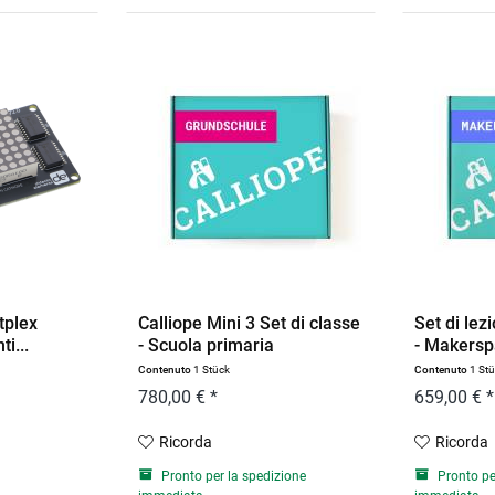
tplex
Calliope Mini 3 Set di classe
Set di lez
i...
- Scuola primaria
- Makers
Contenuto
1 Stück
Contenuto
1 St
780,00 € *
659,00 € *
Ricorda
Ricorda
Pronto per la spedizione
Pronto pe