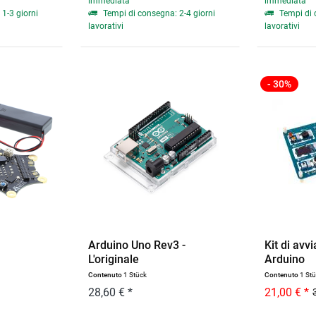
immediata
immediata
1-3 giorni
Tempi di consegna: 2-4 giorni
Tempi di 
lavorativi
lavorativi
- 30%
Arduino Uno Rev3 -
Kit di av
L'originale
Arduino
Contenuto
1 Stück
Contenuto
1 St
28,60 € *
21,00 € *