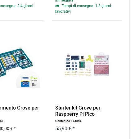
immediata
consegna: 2-4 giorni
Tempi di consegna: 1-3 giorni
lavorativi
viamento Grove per
Starter kit Grove per
Raspberry Pi Pico
ück
Contenuto
1 Stück
55,90 € *
30,00 € *