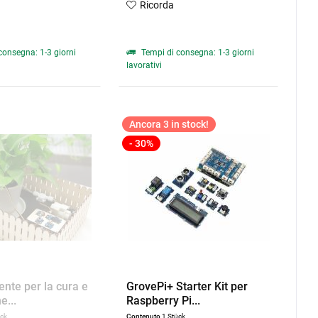
Ricorda
consegna: 1-3 giorni
Tempi di consegna: 1-3 giorni
lavorativi
Ancora 3 in stock!
- 30%
gente per la cura e
GrovePi+ Starter Kit per
e...
Raspberry Pi...
ück
Contenuto
1 Stück