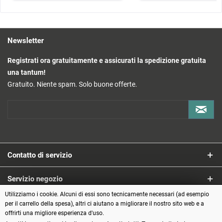
NOTA: I veicoli mostrati sono solo a scopo dimostrativo e non sono
inclusi nella fornitura. Per utilizzare i veicoli sugli attraversamenti
semaforici Funduino, ti consigliamo di utilizzare veicoli con una
larghezza di circa 4 cm.
Newsletter
Registrati ora gratuitamente e assicurati la spedizione gratuita
una tantum!
Gratuito. Niente spam. Solo buone offerte.
Contatto di servizio
Servizio negozio
Utilizziamo i cookie. Alcuni di essi sono tecnicamente necessari (ad esempio
Informazioni
per il carrello della spesa), altri ci aiutano a migliorare il nostro sito web e a
offrirti una migliore esperienza d'uso.