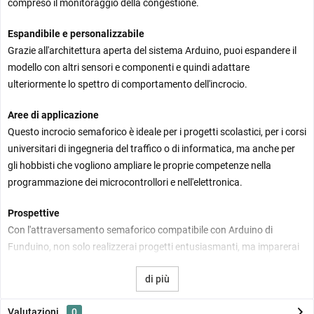
compreso il monitoraggio della congestione.
Espandibile e personalizzabile
Grazie all'architettura aperta del sistema Arduino, puoi espandere il
modello con altri sensori e componenti e quindi adattare
ulteriormente lo spettro di comportamento dell'incrocio.
Aree di applicazione
Questo incrocio semaforico è ideale per i progetti scolastici, per i corsi
universitari di ingegneria del traffico o di informatica, ma anche per
gli hobbisti che vogliono ampliare le proprie competenze nella
programmazione dei microcontrollori e nell'elettronica.
Prospettive
Con l'attraversamento semaforico compatibile con Arduino di
Funduino, non solo realizzerai progetti entusiasmanti, ma imparerai
anche le basi della tecnologia di controllo digitale e dei sensori. Un
di più
must per tutti gli appassionati di tecnologia!
Corsie di traffico
Valutazioni
0