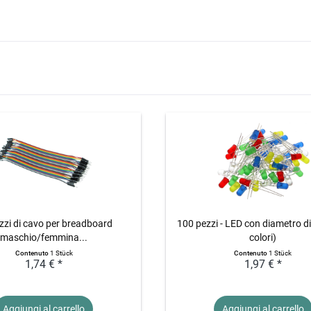
zzi di cavo per breadboard
100 pezzi - LED con diametro d
maschio/femmina...
colori)
Contenuto
1 Stück
Contenuto
1 Stück
1,74 € *
1,97 € *
Aggiungi al
carrello
Aggiungi al
carrello