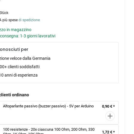
Stück
VA più spese
di spedizione
zo in magazzino
consegna: 1-3 giorni lavorativi
onosciuti per
zione veloce dalla Germania
0+ clienti soddisfatti
10 anni di esperienza
clienti ordinano
Altoparlante passivo (buzzer passivo) - 5V per Arduino
0,90 € *
100 resistenze - 20x ciascuna 100 Ohm, 200 Ohm, 330
1,72 € *