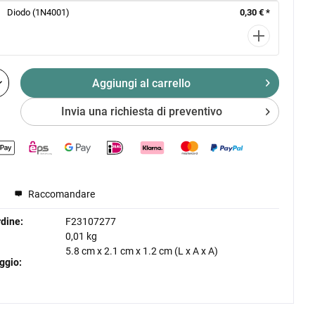
Diodo (1N4001)
0,30 € *
Aggiungi al
carrello
Invia una richiesta di preventivo
Raccomandare
dine:
F23107277
0,01 kg
5.8 cm
x
2.1 cm
x
1.2 cm
(L x A x A)
ggio: