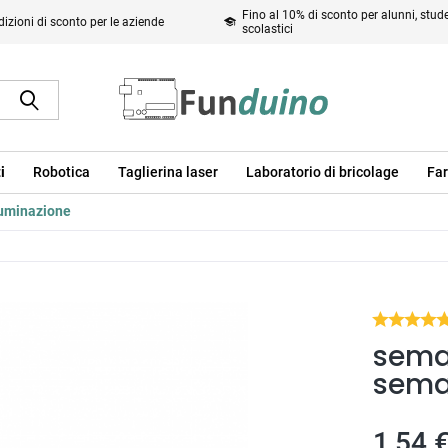
Fino al 10% di sconto per alunni, studen
izioni di sconto per le aziende
scolastici
i
Robotica
Taglierina laser
Laboratorio di bricolage
Far
luminazione
sema
semaf
1,54 €