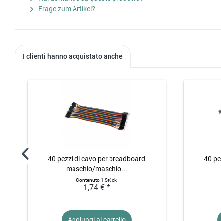
Frage zum Artikel?
I clienti hanno acquistato anche
40 pezzi di cavo per breadboard
40 pe
maschio/maschio...
Contenuto
1 Stück
1,74 € *
Aggiungi al
carrello