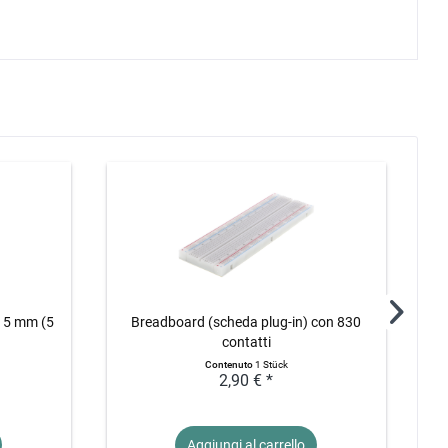
i 5 mm (5
Breadboard (scheda plug-in) con 830
Sen
contatti
Contenuto
1 Stück
2,90 € *
Aggiungi al
carrello