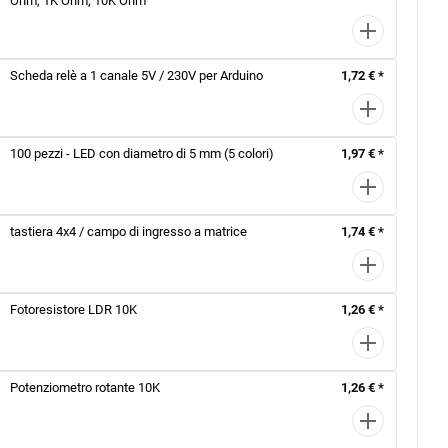
Ohm, 1K Ohm, 10K Ohm
Scheda relè a 1 canale 5V / 230V per Arduino
1,72 € *
100 pezzi - LED con diametro di 5 mm (5 colori)
1,97 € *
tastiera 4x4 / campo di ingresso a matrice
1,74 € *
Fotoresistore LDR 10K
1,26 € *
Potenziometro rotante 10K
1,26 € *