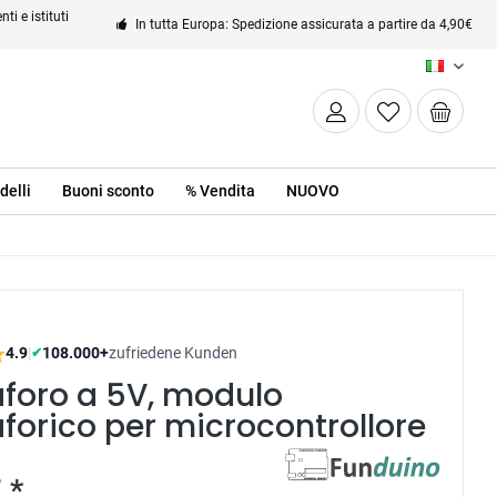
ti e istituti
In tutta Europa: Spedizione assicurata a partire da 4,90€
IT
delli
Buoni sconto
% Vendita
NUOVO
4.9
|
108.000+
zufriedene Kunden
✔
foro a 5V, modulo
orico per microcontrollore
 *