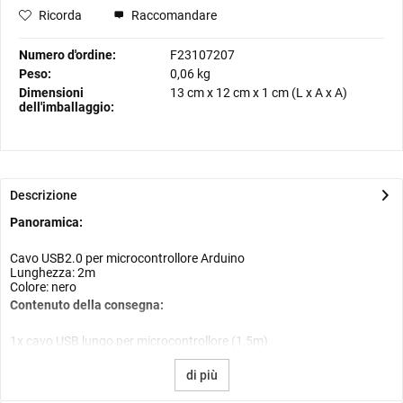
Ricorda
Raccomandare
Numero d'ordine:
F23107207
Peso:
0,06 kg
Dimensioni
13 cm
x
12 cm
x
1 cm
(L x A x A)
dell'imballaggio:
Descrizione
Panoramica:
Cavo USB2.0 per microcontrollore Arduino
Lunghezza: 2m
Colore: nero
Contenuto della consegna:
1x cavo USB lungo per microcontrollore (1,5m)
di più