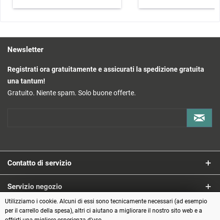
Newsletter
Registrati ora gratuitamente e assicurati la spedizione gratuita
una tantum!
Gratuito. Niente spam. Solo buone offerte.
Contatto di servizio
Servizio negozio
Utilizziamo i cookie. Alcuni di essi sono tecnicamente necessari (ad esempio
Informazioni
per il carrello della spesa), altri ci aiutano a migliorare il nostro sito web e a