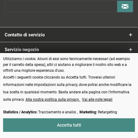
Contatto di servizio
Servizio negozio
Utilizziamo i cookie. Alcuni di essi sono tecnicamente necessari (ad esempio
Informazioni
per il carrello della spesa), altri ci aiutano a migliorare il nostro sito web e a
offrirti una migliore esperienza d'uso.
Accetti i seguenti cookie cliccando su Accetta tutti. Troverai ulteriori
Metodi di pagamento
informazioni nelle impostazioni sulla privacy, dove potrai anche modificare la
tua scelta in qualsiasi momento. Basta andare alla pagina con l'informativa
sulla privacy.
Alla nostra politica sulla privacy.
Vai alle note legali
Statistics / Analytics:
Tracciamento e analisi ,
Marketing:
Retargeting
Vertrag widerrufen
Accetta tutti
* Tutti i prezzi incl. IVA più
Spese di spedizione
e spese di contrassegno, se