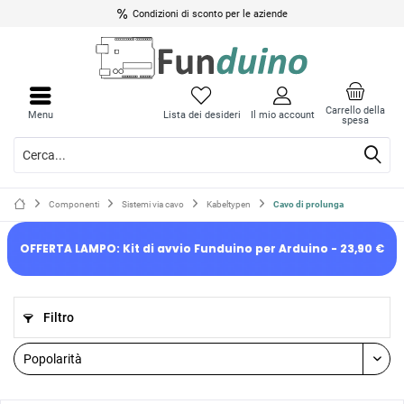
Condizioni di sconto per le aziende
Carrello della
Menu
Lista dei desideri
Il mio account
spesa
Componenti
Sistemi via cavo
Kabeltypen
Cavo di prolunga
OFFERTA LAMPO: Kit di avvio Funduino per Arduino - 23,90 €
Filtro