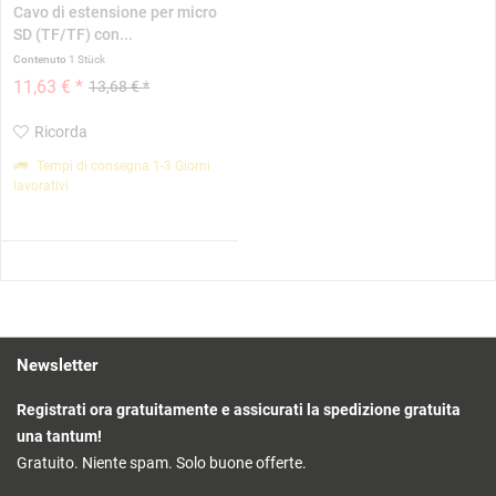
Cavo di estensione per micro
SD (TF/TF) con...
Contenuto
1 Stück
11,63 € *
13,68 € *
Ricorda
Tempi di consegna 1-3 Giorni
lavorativi
Newsletter
Registrati ora gratuitamente e assicurati la spedizione gratuita
una tantum!
Gratuito. Niente spam. Solo buone offerte.