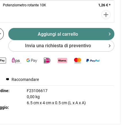
Potenziometro rotante 10K
1,26 € *
Aggiungi al
carrello
Invia una richiesta di preventivo
Raccomandare
dine:
F23106617
0,00 kg
6.5 cm
x
4 cm
x
0.5 cm
(L x A x A)
ggio: