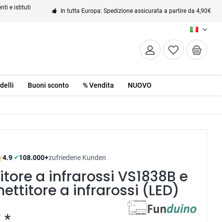
ti e istituti
In tutta Europa: Spedizione assicurata a partire da 4,90€
IT
delli
Buoni sconto
% Vendita
NUOVO
4.9
|
108.000+
zufriedene Kunden
✔
itore a infrarossi VS1838B e
ettitore a infrarossi (LED)
 *