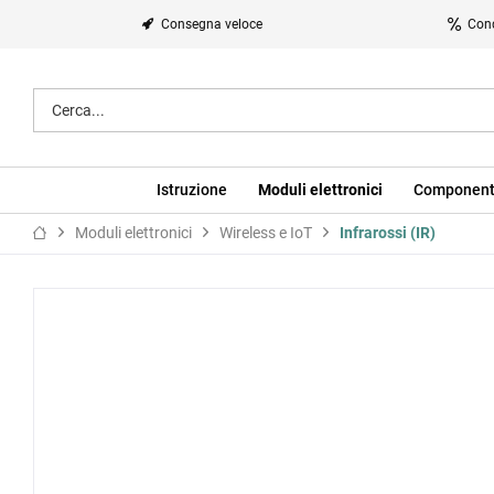
Consegna veloce
Cond
Istruzione
Moduli elettronici
Component
Moduli elettronici
Wireless e IoT
Infrarossi (IR)