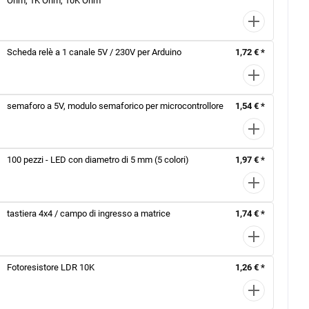
Ohm, 1K Ohm, 10K Ohm
Scheda relè a 1 canale 5V / 230V per Arduino
1,72 € *
semaforo a 5V, modulo semaforico per microcontrollore
1,54 € *
100 pezzi - LED con diametro di 5 mm (5 colori)
1,97 € *
tastiera 4x4 / campo di ingresso a matrice
1,74 € *
Fotoresistore LDR 10K
1,26 € *