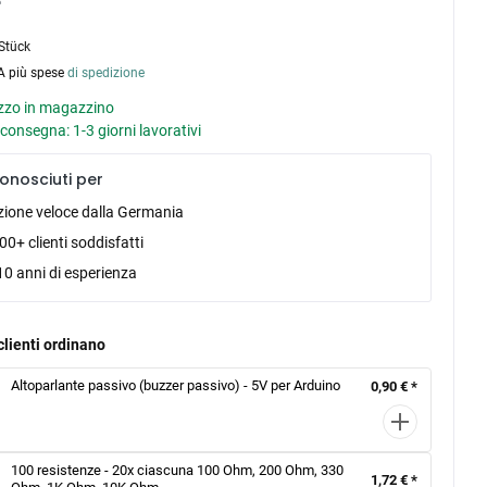
Stück
VA più spese
di spedizione
zo in magazzino
consegna: 1-3 giorni lavorativi
onosciuti per
zione veloce dalla Germania
0+ clienti soddisfatti
10 anni di esperienza
clienti ordinano
Altoparlante passivo (buzzer passivo) - 5V per Arduino
0,90 € *
100 resistenze - 20x ciascuna 100 Ohm, 200 Ohm, 330
1,72 € *