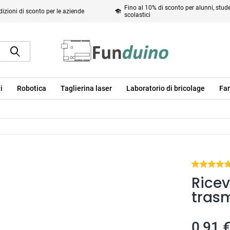
Fino al 10% di sconto per alunni, studen
izioni di sconto per le aziende
scolastici
i
Robotica
Taglierina laser
Laboratorio di bricolage
Far
Ricev
trasm
0,91 €