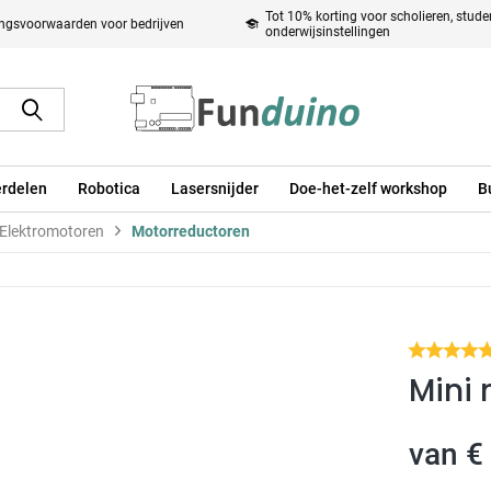
Tot 10% korting voor scholieren, stud
ingsvoorwaarden voor bedrijven
onderwijsinstellingen
rdelen
Robotica
Lasersnijder
Doe-het-zelf workshop
B
Elektromotoren
Motorreductoren
Mini
van € 