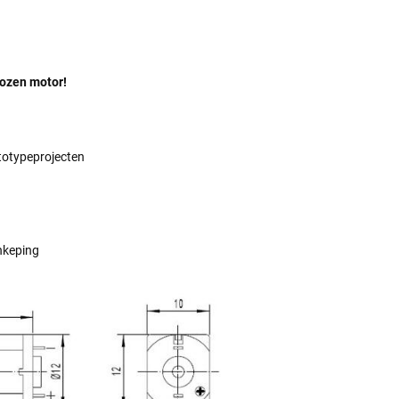
kozen motor!
ototypeprojecten
nkeping