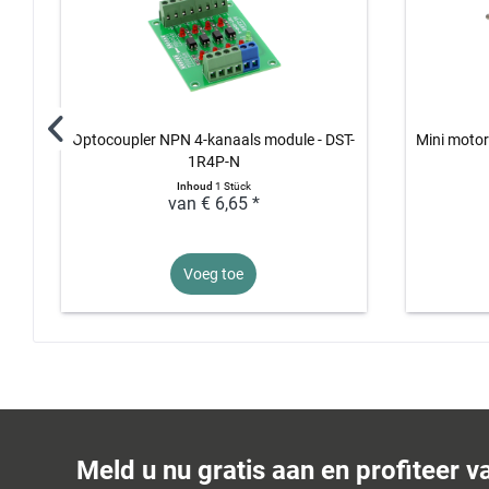
Optocoupler NPN 4-kanaals module - DST-
Mini motor
1R4P-N
Inhoud
1 Stück
van € 6,65 *
Voeg toe
Meld u nu gratis aan en profiteer v