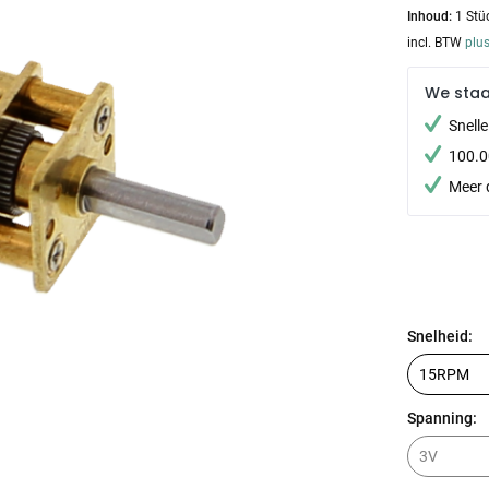
Inhoud:
1 Stü
incl. BTW
plu
We sta
Snell
100.0
Meer 
Snelheid:
Spanning: