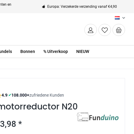
enten en
Europa: Verzekerde verzending vanaf €4,90
NL
undels
Bonnen
% Uitverkoop
NIEUW
4.9
|
108.000+
zufriedene Kunden
✔
 motorreductor N20
3,98 *