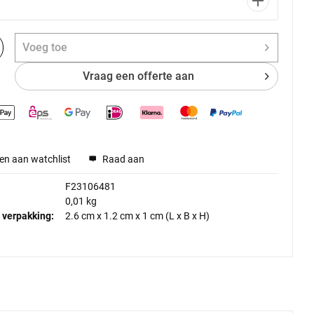
Voeg toe
Vraag een offerte aan
en aan watchlist
Raad aan
F23106481
0,01 kg
 verpakking:
2.6 cm
x
1.2 cm
x
1 cm
(L x B x H)