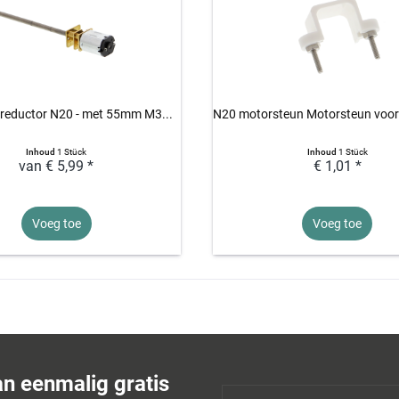
reductor N20 - met 55mm M3...
N20 motorsteun Motorsteun voor 
Inhoud
1 Stück
Inhoud
1 Stück
van € 5,99 *
€ 1,01 *
Voeg toe
Voeg toe
an eenmalig gratis