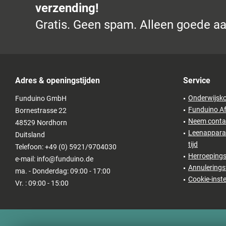
verzending!
Gratis. Geen spam. Alleen goede a
Adres & openingstijden
Service
Onderwijsko
Funduino GmbH
Funduino Af
Bornestrasse 22
Neem conta
48529 Nordhorn
Leenapparat
Duitsland
tijd
Telefoon: +49 (0) 5921/9704030
Herroepings
e-mail: info@funduino.de
Annulerings
ma. - Donderdag: 09:00 - 17:00
Cookie-inste
Vr. : 09:00 - 15:00