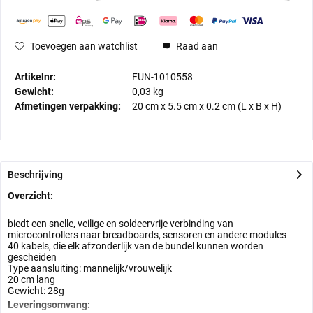
Toevoegen aan watchlist
Raad aan
Artikelnr:
FUN-1010558
Gewicht:
0,03 kg
Afmetingen verpakking:
20 cm
x
5.5 cm
x
0.2 cm
(L x B x H)
Beschrijving
Overzicht:
biedt een snelle, veilige en soldeervrije verbinding van
microcontrollers naar
breadboards
,
sensoren en andere modules
40 kabels, die elk afzonderlijk van de bundel kunnen worden
gescheiden
Type aansluiting: mannelijk/vrouwelijk
20 cm lang
Gewicht: 28g
Leveringsomvang: