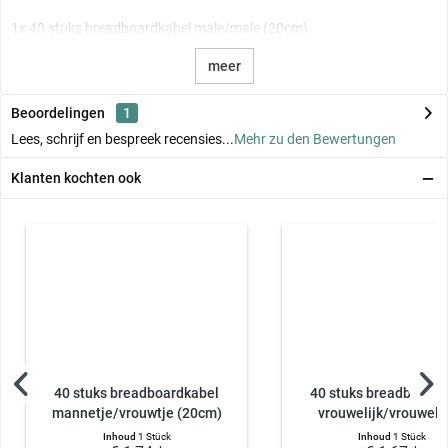
1x 40 stuks breadboardkabel male/male (20cm)
meer
Beoordelingen
1
Lees, schrijf en bespreek recensies...
Mehr zu den Bewertungen
Klanten kochten ook
40 stuks breadboardkabel
40 stuks breadboardk
mannetje/vrouwtje (20cm)
vrouwelijk/vrouwelijk
Inhoud
1 Stück
Inhoud
1 Stück