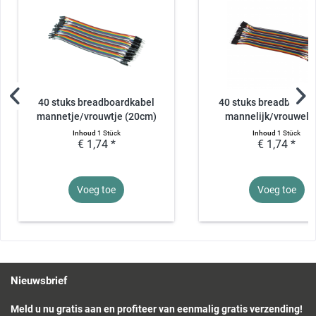
40 stuks breadboardkabel
40 stuks breadboardk
mannetje/vrouwtje (20cm)
mannelijk/vrouwelijk
Inhoud
1 Stück
Inhoud
1 Stück
€ 1,74 *
€ 1,74 *
Voeg toe
Voeg toe
Nieuwsbrief
Meld u nu gratis aan en profiteer van eenmalig gratis verzending!