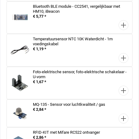
Bluetooth BLE module - CC2541, vergelijkbaar met
HM10, iBeacon
€ 5,77 *
Temperatuursensor NTC 10K Waterdicht - 1m
voedingskabel
€ 1,19 *
Foto-elektrische sensor, foto-elektrische schakelaar -
U-vorm
€ 1,67 *
MQ-135 - Sensor voor luchtkwaliteit / gas
€ 2,84 *
RFID-KIT met Mifare RC522 ontvanger
€ 2,86 *