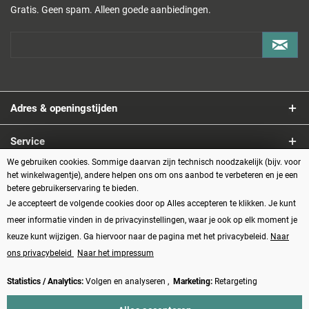
Gratis. Geen spam. Alleen goede aanbiedingen.
Adres & openingstijden
Service
We gebruiken cookies. Sommige daarvan zijn technisch noodzakelijk (bijv. voor
Informatie
het winkelwagentje), andere helpen ons om ons aanbod te verbeteren en je een
betere gebruikerservaring te bieden.
Je accepteert de volgende cookies door op Alles accepteren te klikken. Je kunt
Betaalmethoden
meer informatie vinden in de privacyinstellingen, waar je ook op elk moment je
keuze kunt wijzigen. Ga hiervoor naar de pagina met het privacybeleid.
Naar
ons privacybeleid
Naar het impressum
Statistics / Analytics:
Volgen en analyseren ,
Marketing:
Retargeting