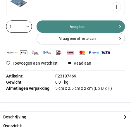
Voeg toe
Vraag een offerte aan
Toevoegen aan watchlist
Raad aan
Artikelnr:
F23107469
Gewicht:
0,01 kg
Afmetingen verpakking:
5 cm
x
2.5 cm
x
2 cm
(L x B x H)
Beschrijving
Overzicht: