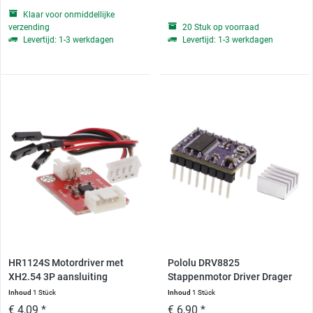
Klaar voor onmiddellijke
verzending
20 Stuk op voorraad
Levertijd: 1-3 werkdagen
Levertijd: 1-3 werkdagen
HR1124S Motordriver met
Pololu DRV8825
XH2.54 3P aansluiting
Stappenmotor Driver Drager
-...
Inhoud
1 Stück
Inhoud
1 Stück
€ 4,09 *
€ 6,90 *