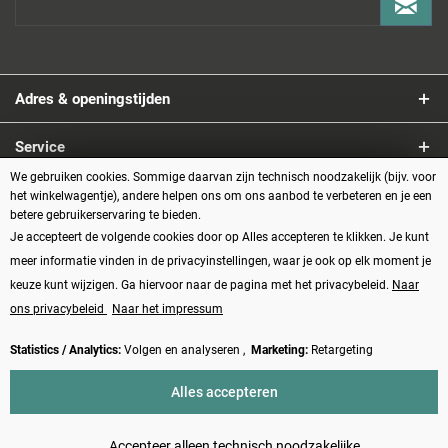
Adres & openingstijden
Service
We gebruiken cookies. Sommige daarvan zijn technisch noodzakelijk (bijv. voor
Informatie
het winkelwagentje), andere helpen ons om ons aanbod te verbeteren en je een
betere gebruikerservaring te bieden.
Je accepteert de volgende cookies door op Alles accepteren te klikken. Je kunt
Betaalmethoden
meer informatie vinden in de privacyinstellingen, waar je ook op elk moment je
keuze kunt wijzigen. Ga hiervoor naar de pagina met het privacybeleid.
Naar
ons privacybeleid
Naar het impressum
Statistics / Analytics:
Volgen en analyseren ,
Marketing:
Retargeting
Vertrag widerrufen
Alles accepteren
* Alle prijzen zijn inclusief BTW plus
verzendkosten
en eventueel
rembourskosten, tenzij anders beschreven
Accepteer alleen technisch noodzakelijke