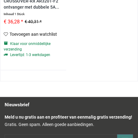
CROSSOVER-RX AR3201-F2
ontvanger met dubbele 5A...
Inhoud
1 Stück
€ 36,28 *
€ 40,31 *
Toevoegen aan watchlist
Klaar voor onmiddellijke
verzending
Levertijd: 1-3 werkdagen
Nieuwsbrief
Meld u nu gratis aan en profiteer van eenmalig gratis verzending!
Gratis. Geen spam. Alleen goede aanbiedingen.