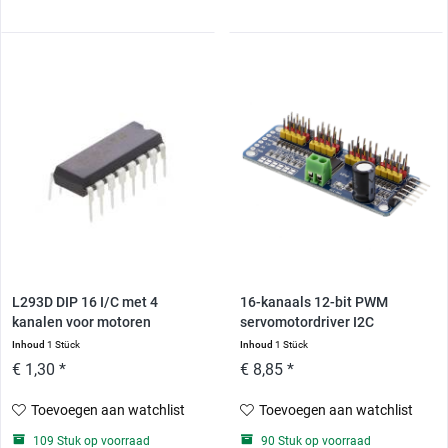
L293D DIP 16 I/C met 4
16-kanaals 12-bit PWM
kanalen voor motoren
servomotordriver I2C
PCA9685
Inhoud
1 Stück
Inhoud
1 Stück
€ 1,30 *
€ 8,85 *
Toevoegen aan watchlist
Toevoegen aan watchlist
109 Stuk op voorraad
90 Stuk op voorraad