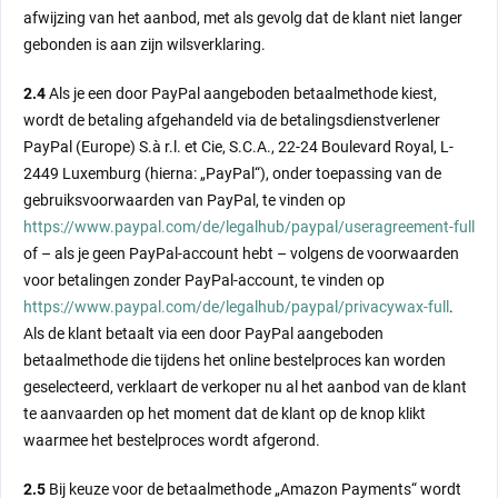
afwijzing van het aanbod, met als gevolg dat de klant niet langer
gebonden is aan zijn wilsverklaring.
2.4
Als je een door PayPal aangeboden betaalmethode kiest,
wordt de betaling afgehandeld via de betalingsdienstverlener
PayPal (Europe) S.à r.l. et Cie, S.C.A., 22-24 Boulevard Royal, L-
2449 Luxemburg (hierna: „PayPal“), onder toepassing van de
gebruiksvoorwaarden van PayPal, te vinden op
https://www.paypal.com/de/legalhub/paypal/useragreement-full
of – als je geen PayPal-account hebt – volgens de voorwaarden
voor betalingen zonder PayPal-account, te vinden op
https://www.paypal.com/de/legalhub/paypal/privacywax-full
.
Als de klant betaalt via een door PayPal aangeboden
betaalmethode die tijdens het online bestelproces kan worden
geselecteerd, verklaart de verkoper nu al het aanbod van de klant
te aanvaarden op het moment dat de klant op de knop klikt
waarmee het bestelproces wordt afgerond.
2.5
Bij keuze voor de betaalmethode „Amazon Payments“ wordt