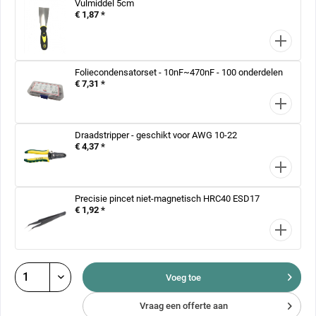
Vulmiddel 5cm
€ 1,87 *
Foliecondensatorset - 10nF~470nF - 100 onderdelen
€ 7,31 *
Draadstripper - geschikt voor AWG 10-22
€ 4,37 *
Precisie pincet niet-magnetisch HRC40 ESD17
€ 1,92 *
Voeg toe
Vraag een offerte aan