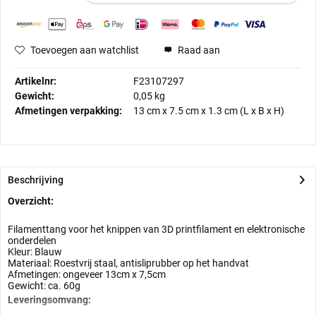
Toevoegen aan watchlist
Raad aan
Artikelnr:
F23107297
Gewicht:
0,05 kg
Afmetingen verpakking:
13 cm
x
7.5 cm
x
1.3 cm
(L x B x H)
Beschrijving
Overzicht:
Filamenttang voor het knippen van 3D printfilament en elektronische
onderdelen
Kleur: Blauw
Materiaal: Roestvrij staal, antisliprubber op het handvat
Afmetingen: ongeveer 13cm x 7,5cm
Gewicht: ca. 60g
Leveringsomvang: