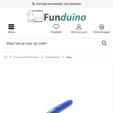
Kortingsvoorwaarden voor bedrijven
Menu
Menu
sluite
sluite
Menu
Kladblok
Mijn account
Winkelwagen
Doe-het-zelf workshop
Gereedschap
Tang