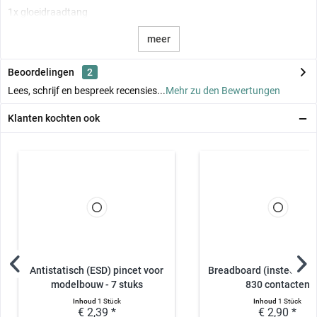
1x gloeidraadtang
meer
Beoordelingen
2
Lees, schrijf en bespreek recensies...
Mehr zu den Bewertungen
Klanten kochten ook
Antistatisch (ESD) pincet voor
Breadboard (insteekkaa
modelbouw - 7 stuks
830 contacten
Inhoud
1 Stück
Inhoud
1 Stück
€ 2,39 *
€ 2,90 *