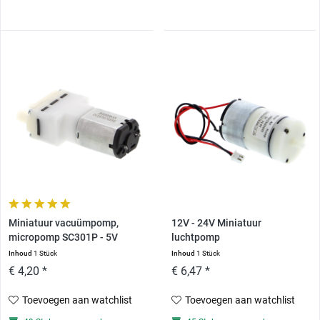
Miniatuur vacuümpomp,
12V - 24V Miniatuur
micropomp SC301P - 5V
luchtpomp
Luchtdrukgenerator
Inhoud
1 Stück
Inhoud
1 Stück
€ 4,20 *
€ 6,47 *
Toevoegen aan watchlist
Toevoegen aan watchlist