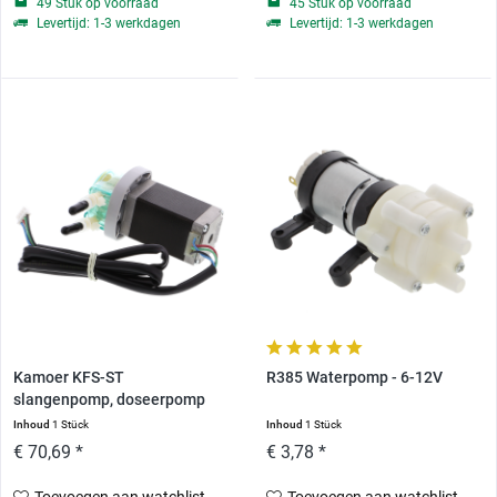
49 Stuk op voorraad
45 Stuk op voorraad
Levertijd: 1-3 werkdagen
Levertijd: 1-3 werkdagen
Kamoer KFS-ST
R385 Waterpomp - 6-12V
slangenpomp, doseerpomp
met...
Inhoud
1 Stück
Inhoud
1 Stück
€ 70,69 *
€ 3,78 *