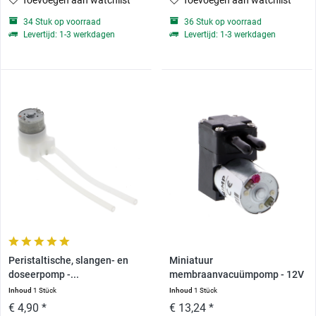
Toevoegen aan watchlist
Toevoegen aan watchlist
34 Stuk op voorraad
36 Stuk op voorraad
Levertijd: 1-3 werkdagen
Levertijd: 1-3 werkdagen
Peristaltische, slangen- en
Miniatuur
doseerpomp -...
membraanvacuümpomp - 12V
DC, 3W
Inhoud
1 Stück
Inhoud
1 Stück
€ 4,90 *
€ 13,24 *