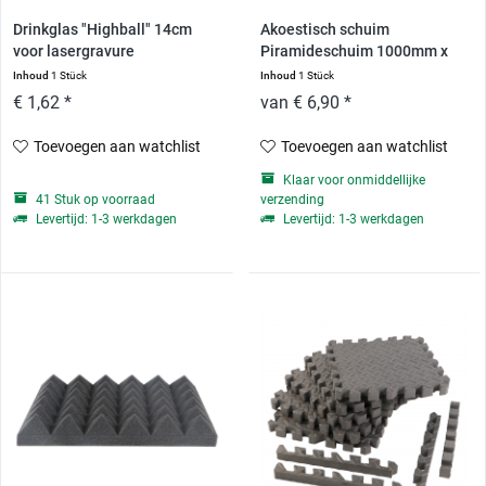
Drinkglas "Highball" 14cm
Akoestisch schuim
voor lasergravure
Piramideschuim 1000mm x
500mm...
Inhoud
1 Stück
Inhoud
1 Stück
€ 1,62 *
van € 6,90 *
Toevoegen aan watchlist
Toevoegen aan watchlist
Klaar voor onmiddellijke
41 Stuk op voorraad
verzending
Levertijd: 1-3 werkdagen
Levertijd: 1-3 werkdagen