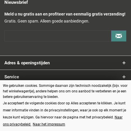
Nieuwsbrief
Meld u nu gratis aan en profiteer van eenmalig gratis verzending!
Gratis. Geen spam. Alleen goede aanbiedingen.
Adres & openingstijden
Service
We gebruiken cookies. Sommige daarvan zijn technisch noodzakelijk (bijv. voor
Informatie
het winkelwagentje), andere helpen ons om ons aanbod te verbeteren en je een
betere gebruikerservaring te bieden.
Je accepteert de volgende cookies door op Alles accepteren te klikken. Je kunt
Betaalmethoden
meer informatie vinden in de privacyinstellingen, waar je ook op elk moment je
keuze kunt wijzigen. Ga hiervoor naar de pagina met het privacybeleid.
Naar
ons privacybeleid
Naar het impressum