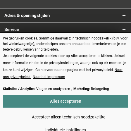
Adres & openingstijden
Service
We gebruiken cookies. Sommige daarvan zijn technisch noodzakelijk (bijv. voor
Informatie
het winkelwagentje), andere helpen ons om ons aanbod te verbeteren en je een
betere gebruikerservaring te bieden.
Je accepteert de volgende cookies door op Alles accepteren te klikken. Je kunt
Betaalmethoden
meer informatie vinden in de privacyinstellingen, waar je ook op elk moment je
keuze kunt wijzigen. Ga hiervoor naar de pagina met het privacybeleid.
Naar
ons privacybeleid
Naar het impressum
Statistics / Analytics:
Volgen en analyseren ,
Marketing:
Retargeting
Vertrag widerrufen
Alles accepteren
* Alle prijzen zijn inclusief BTW plus
verzendkosten
en eventueel
rembourskosten, tenzij anders beschreven
Accepteer alleen technisch noodzakelijke
Made with ❤️ by Funduino | © 2014 - 2026
Individuele instellingen