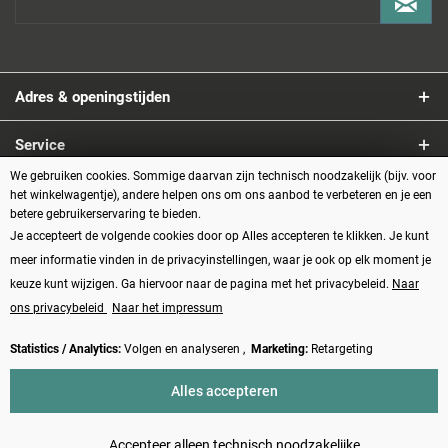
Adres & openingstijden
Service
We gebruiken cookies. Sommige daarvan zijn technisch noodzakelijk (bijv. voor
Informatie
het winkelwagentje), andere helpen ons om ons aanbod te verbeteren en je een
betere gebruikerservaring te bieden.
Je accepteert de volgende cookies door op Alles accepteren te klikken. Je kunt
Betaalmethoden
meer informatie vinden in de privacyinstellingen, waar je ook op elk moment je
keuze kunt wijzigen. Ga hiervoor naar de pagina met het privacybeleid.
Naar
ons privacybeleid
Naar het impressum
Statistics / Analytics:
Volgen en analyseren ,
Marketing:
Retargeting
Vertrag widerrufen
Alles accepteren
* Alle prijzen zijn inclusief BTW plus
verzendkosten
en eventueel
rembourskosten, tenzij anders beschreven
Accepteer alleen technisch noodzakelijke