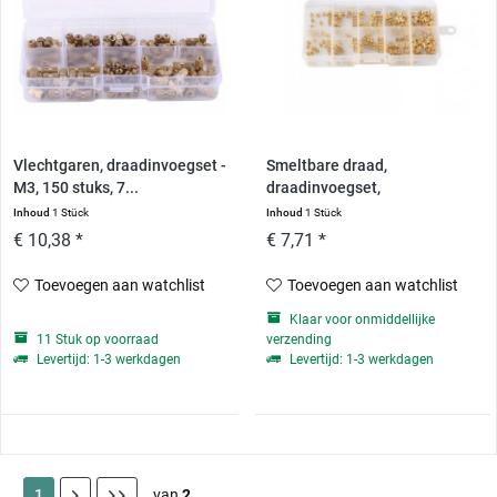
Vlechtgaren, draadinvoegset -
Smeltbare draad,
M3, 150 stuks, 7...
draadinvoegset,
verschillende...
Inhoud
1 Stück
Inhoud
1 Stück
€ 10,38 *
€ 7,71 *
Toevoegen aan watchlist
Toevoegen aan watchlist
Klaar voor onmiddellijke
11 Stuk op voorraad
verzending
Levertijd: 1-3 werkdagen
Levertijd: 1-3 werkdagen
1
van
2