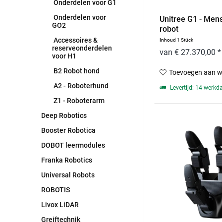
Onderdelen voor G1
Onderdelen voor
Unitree G1 - Men
GO2
robot
Accessoires &
Inhoud
1 Stück
reserveonderdelen
van € 27.370,00 *
voor H1
B2 Robot hond
Toevoegen aan w
A2 - Roboterhund
Levertijd: 14 werkd
Z1 - Roboterarm
Deep Robotics
Booster Robotica
DOBOT leermodules
Franka Robotics
Universal Robots
ROBOTIS
Livox LiDAR
Greiftechnik