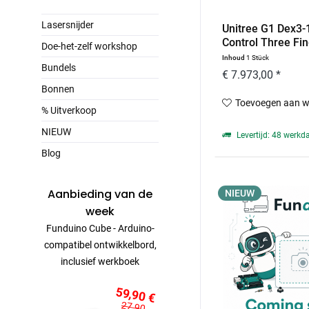
Lasersnijder
Unitree G1 Dex3-
Control Three Fing
Doe-het-zelf workshop
Inhoud
1 Stück
Bundels
€ 7.973,00 *
Bonnen
Toevoegen aan w
% Uitverkoop
NIEUW
Levertijd: 48 werkd
Blog
Aanbieding van de
NIEUW
week
Funduino Cube - Arduino-
compatibel ontwikkelbord,
inclusief werkboek
59,90 €
27,90