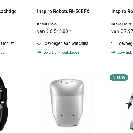
sachtige
Inspire Robots RH56BFX
Inspire R
Inhoud
1 Stück
Inhoud
1 Stück
van € 6.545,00 *
van € 7.97
atchlist
Toevoegen aan watchlist
Toevoege
agen
Levertijd: 7 werkdagen
Levertijd
NIEUW