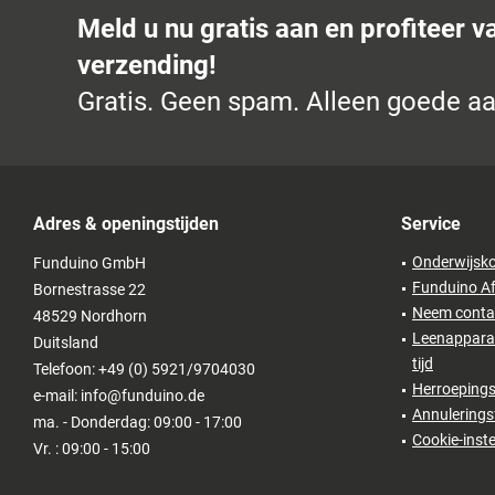
Meld u nu gratis aan en profiteer v
verzending!
Gratis. Geen spam. Alleen goede a
Adres & openingstijden
Service
Onderwijsko
Funduino GmbH
Funduino Af
Bornestrasse 22
Neem conta
48529 Nordhorn
Leenapparat
Duitsland
tijd
Telefoon: +49 (0) 5921/9704030
Herroepings
e-mail: info@funduino.de
Annulerings
ma. - Donderdag: 09:00 - 17:00
Cookie-inste
Vr. : 09:00 - 15:00