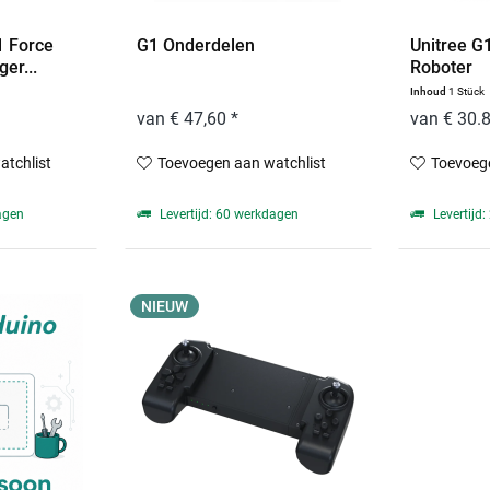
1 Force
G1 Onderdelen
Unitree 
er...
Roboter
Inhoud
1 Stück
van € 47,60 *
van € 30.
atchlist
Toevoegen aan watchlist
Toevoege
agen
Levertijd: 60 werkdagen
Levertijd
NIEUW