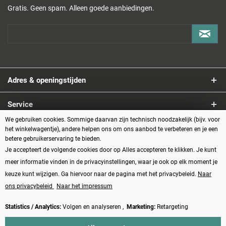
Gratis. Geen spam. Alleen goede aanbiedingen.
Adres & openingstijden
Service
We gebruiken cookies. Sommige daarvan zijn technisch noodzakelijk (bijv. voor
Informatie
het winkelwagentje), andere helpen ons om ons aanbod te verbeteren en je een
betere gebruikerservaring te bieden.
Je accepteert de volgende cookies door op Alles accepteren te klikken. Je kunt
Betaalmethoden
meer informatie vinden in de privacyinstellingen, waar je ook op elk moment je
keuze kunt wijzigen. Ga hiervoor naar de pagina met het privacybeleid.
Naar
ons privacybeleid
Naar het impressum
Statistics / Analytics:
Volgen en analyseren ,
Marketing:
Retargeting