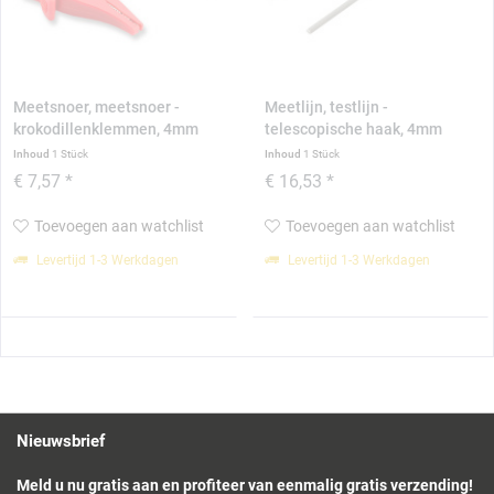
Meetsnoer, meetsnoer -
Meetlijn, testlijn -
krokodillenklemmen, 4mm
telescopische haak, 4mm
Inhoud
1 Stück
Inhoud
1 Stück
€ 7,57 *
€ 16,53 *
Toevoegen aan watchlist
Toevoegen aan watchlist
Levertijd 1-3 Werkdagen
Levertijd 1-3 Werkdagen
Nieuwsbrief
Meld u nu gratis aan en profiteer van eenmalig gratis verzending!