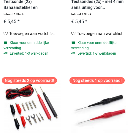
Testsonde (2x)
Testsondes (2x) - met 4 mm
Banaanstekker en
aansluiting voor...
testsonde...
Inhoud
1 Stück
Inhoud
1 Stück
€ 5,45 *
€ 5,45 *
Toevoegen aan watchlist
Toevoegen aan watchlist
Klaar voor onmiddellijke
Klaar voor onmiddellijke
verzending
verzending
Levertijd: 1-3 werkdagen
Levertijd: 1-3 werkdagen
Nog steeds 2 op voorraad!
Nog steeds 1 op voorraad!