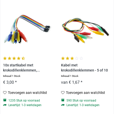
10x startkabel met
Kabel met
krokodillenklemmen,...
krokodillenklemmen - 5 of 10
stuks
Inhoud
1 Stück
Inhoud
1 Stück
€ 3,00 *
van € 1,67 *
Toevoegen aan watchlist
Toevoegen aan watchlist
1235 Stuk op voorraad
590 Stuk op voorraad
Levertijd: 1-3 werkdagen
Levertijd: 1-3 werkdagen