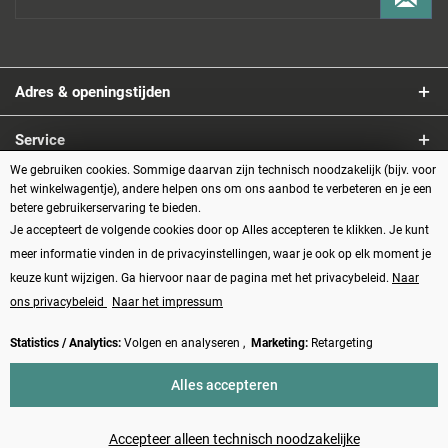
Adres & openingstijden
Service
We gebruiken cookies. Sommige daarvan zijn technisch noodzakelijk (bijv. voor
Informatie
het winkelwagentje), andere helpen ons om ons aanbod te verbeteren en je een
betere gebruikerservaring te bieden.
Je accepteert de volgende cookies door op Alles accepteren te klikken. Je kunt
Betaalmethoden
meer informatie vinden in de privacyinstellingen, waar je ook op elk moment je
keuze kunt wijzigen. Ga hiervoor naar de pagina met het privacybeleid.
Naar
ons privacybeleid
Naar het impressum
Statistics / Analytics:
Volgen en analyseren ,
Marketing:
Retargeting
Vertrag widerrufen
Alles accepteren
* Alle prijzen zijn inclusief BTW plus
verzendkosten
en eventueel
rembourskosten, tenzij anders beschreven
Accepteer alleen technisch noodzakelijke