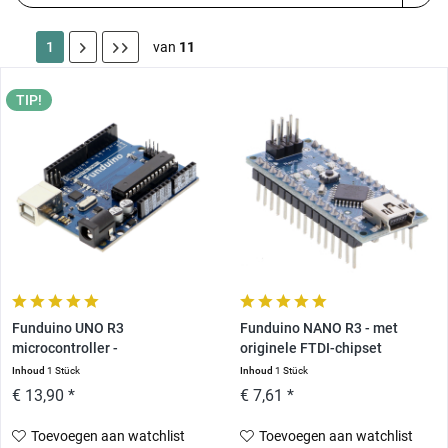
1
van
11
TIP!
Funduino UNO R3
Funduino NANO R3 - met
microcontroller -
originele FTDI-chipset
compatibel...
Inhoud
1 Stück
Inhoud
1 Stück
€ 13,90 *
€ 7,61 *
Toevoegen aan watchlist
Toevoegen aan watchlist