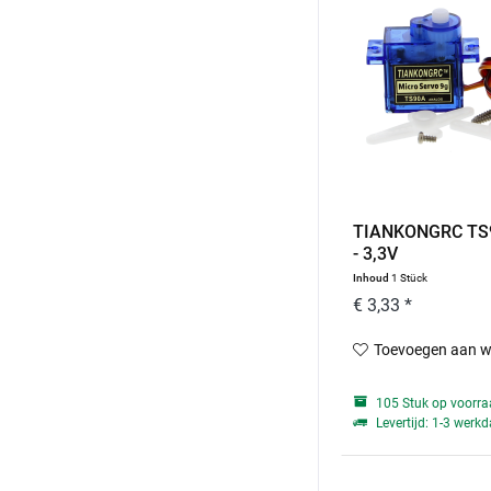
TIANKONGRC TS
- 3,3V
Inhoud
1 Stück
€ 3,33 *
Toevoegen aan w
105 Stuk op voorr
Levertijd: 1-3 werk