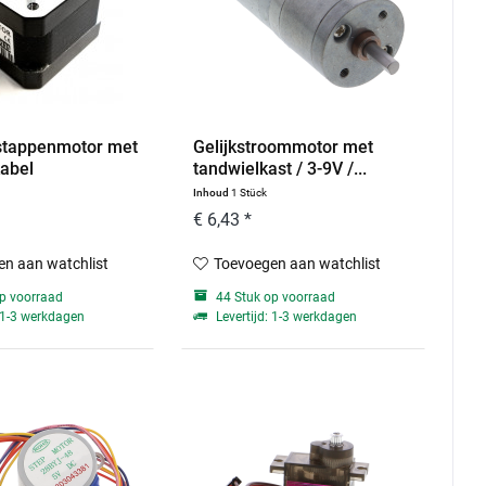
tappenmotor met
Gelijkstroommotor met
abel
tandwielkast / 3-9V /...
Inhoud
1 Stück
€ 6,43 *
n aan watchlist
Toevoegen aan watchlist
p voorraad
44 Stuk op voorraad
: 1-3 werkdagen
Levertijd: 1-3 werkdagen