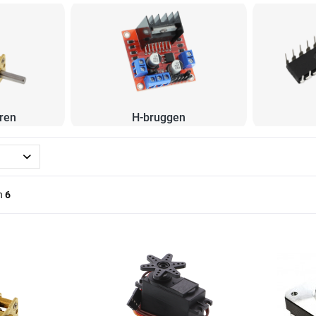
ren
H-bruggen
n
6