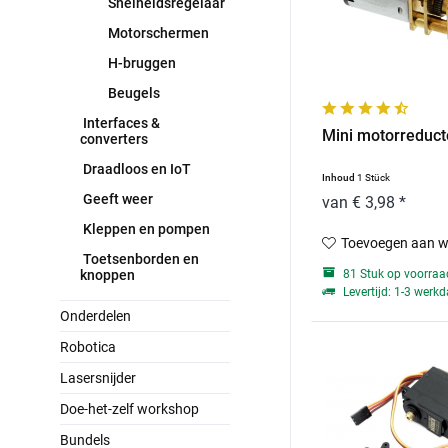
Snelheidsregelaar
Motorschermen
H-bruggen
Beugels
Interfaces &
Mini motorreduct
converters
Draadloos en IoT
Inhoud
1 Stück
Geeft weer
van € 3,98 *
Kleppen en pompen
Toevoegen aan w
Toetsenborden en
knoppen
81 Stuk op voorraa
Levertijd: 1-3 werk
Onderdelen
Robotica
Lasersnijder
Doe-het-zelf workshop
Bundels