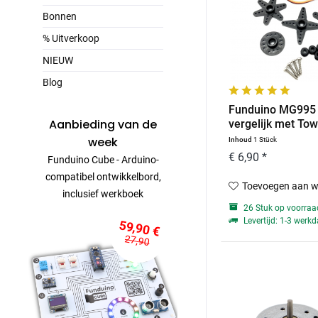
Bonnen
% Uitverkoop
NIEUW
Blog
Funduino MG995 
Aanbieding van de
vergelijk met Towe
week
Inhoud
1 Stück
€ 6,90 *
Funduino Cube - Arduino-
compatibel ontwikkelbord,
Toevoegen aan w
inclusief werkboek
26 Stuk op voorraa
Levertijd: 1-3 werk
59,90 €
27,90