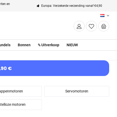
enten en
Europa: Verzekerde verzending vanaf €4,90
NL
undels
Bonnen
% Uitverkoop
NIEUW
,90 €
appenmotoren
Servomotoren
telloze motoren