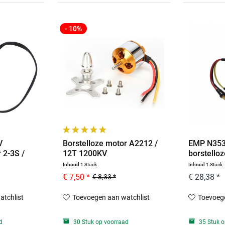
- 10%
V
Borstelloze motor A2212 /
EMP N353
 2-3S /
12T 1200KV
borstello
Inhoud
1 Stück
Inhoud
1 Stück
€ 7,50 *
€ 28,38 *
€ 8,33 *
atchlist
Toevoegen aan watchlist
Toevoege
d
30 Stuk op voorraad
35 Stuk o