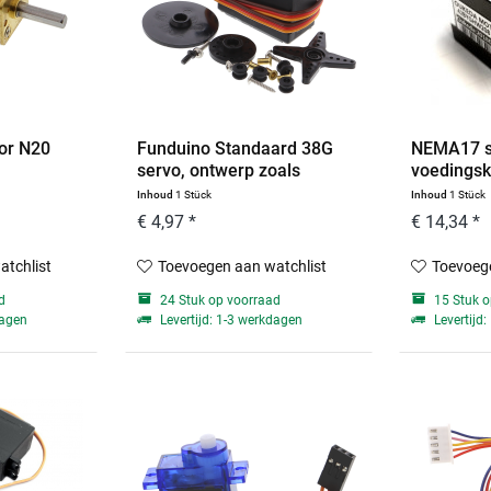
or N20
Funduino Standaard 38G
NEMA17 s
servo, ontwerp zoals
voedingsk
SG5010
Inhoud
1 Stück
Inhoud
1 Stück
€ 4,97 *
€ 14,34 *
atchlist
Toevoegen aan watchlist
Toevoege
d
24 Stuk op voorraad
15 Stuk o
dagen
Levertijd: 1-3 werkdagen
Levertijd