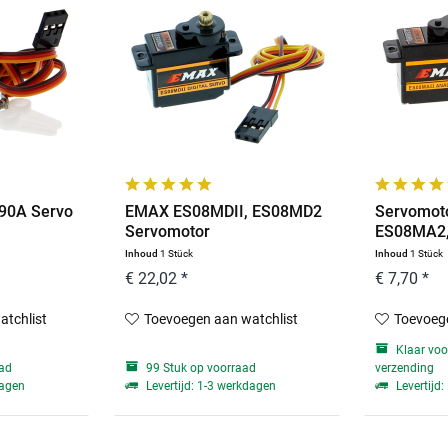
90A Servo
EMAX ES08MDII, ES08MD2
Servomoto
Servomotor
ES08MA2, v
Inhoud
1 Stück
Inhoud
1 Stück
€ 22,02 *
€ 7,70 *
atchlist
Toevoegen aan watchlist
Toevoege
Klaar voo
aad
99 Stuk op voorraad
verzending
dagen
Levertijd: 1-3 werkdagen
Levertijd