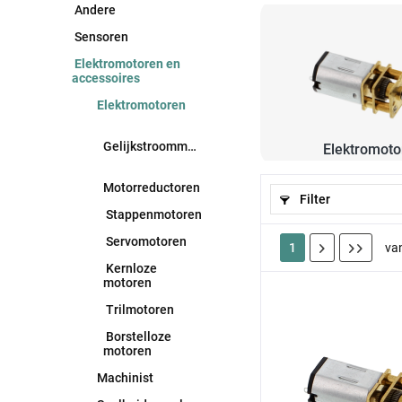
Andere
Sensoren
Elektromotoren en
accessoires
Elektromotoren
Gelijkstroommotoren
Elektromoto
Motorreductoren
Filter
Stappenmotoren
Servomotoren
1
va
Kernloze
motoren
Trilmotoren
Borstelloze
motoren
Machinist