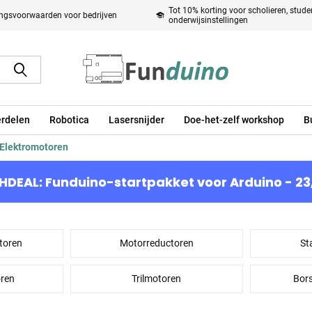
Tot 10% korting voor scholieren, stud
ingsvoorwaarden voor bedrijven
onderwijsinstellingen
rdelen
Robotica
Lasersnijder
Doe-het-zelf workshop
B
Elektromotoren
HDEAL: Funduino-startpakket voor Arduino - 23
toren
Motorreductoren
St
oren
Trilmotoren
Bors