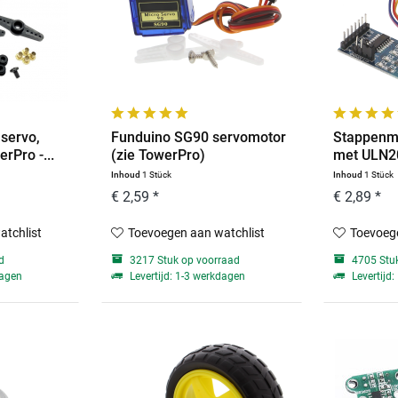
servo,
Funduino SG90 servomotor
Stappenm
rPro -...
(zie TowerPro)
met ULN20
Inhoud
1 Stück
Inhoud
1 Stück
€ 2,59 *
€ 2,89 *
atchlist
Toevoegen aan watchlist
Toevoege
d
3217 Stuk op voorraad
4705 Stuk
dagen
Levertijd: 1-3 werkdagen
Levertijd