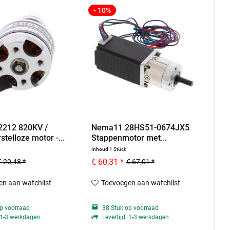
- 10%
212 820KV /
Nema11 28HS51-0674JX5
telloze motor -...
Stappenmotor met...
Inhoud
1 Stück
€ 60,31 *
€ 20,48 *
€ 67,01 *
n aan watchlist
Toevoegen aan watchlist
p voorraad
38 Stuk op voorraad
: 1-3 werkdagen
Levertijd: 1-3 werkdagen