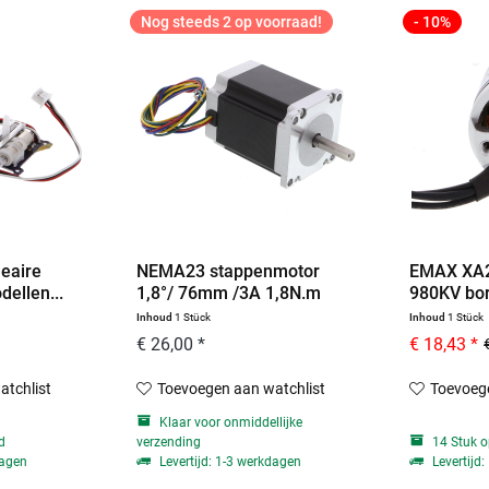
Nog steeds 2 op voorraad!
- 10%
neaire
NEMA23 stappenmotor
EMAX XA2
ellen...
1,8°/ 76mm /3A 1,8N.m
980KV bors
Inhoud
1 Stück
Inhoud
1 Stück
€ 26,00 *
€ 18,43 *
atchlist
Toevoegen aan watchlist
Toevoege
Klaar voor onmiddellijke
d
verzending
14 Stuk o
dagen
Levertijd: 1-3 werkdagen
Levertijd