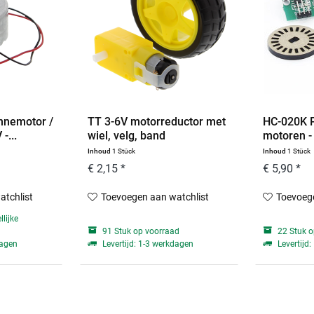
nnemotor /
TT 3-6V motorreductor met
HC-020K 
-...
wiel, velg, band
motoren -
Inhoud
1 Stück
Inhoud
1 Stück
€ 2,15 *
€ 5,90 *
atchlist
Toevoegen aan watchlist
Toevoege
lijke
91 Stuk op voorraad
22 Stuk o
dagen
Levertijd: 1-3 werkdagen
Levertijd