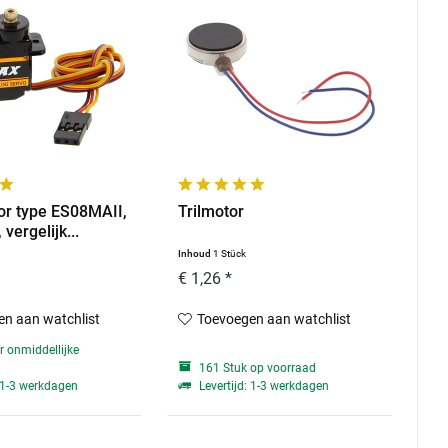
r type ES08MAII,
Trilmotor
ergelijk...
Inhoud
1 Stück
€ 1,26 *
n aan watchlist
Toevoegen aan watchlist
r onmiddellijke
161 Stuk op voorraad
: 1-3 werkdagen
Levertijd: 1-3 werkdagen