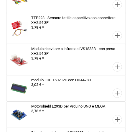
TTP223 - Sensore tattile capacitivo con connettore
XH2.54 3P
3,78 € *
Modulo ricevitore a infrarossi VS1838B - con presa
XH2.54 3P
3,78 € *
modulo LCD 1602 I2C con HD44780
3,02 € *
Motorshield L293D per Arduino UNO e MEGA
3,78 € *