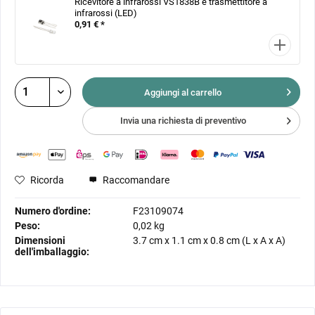
Ricevitore a infrarossi VS1838B e trasmettitore a
infrarossi (LED)
0,91 € *
Aggiungi al
carrello
Invia una richiesta di preventivo
Ricorda
Raccomandare
Numero d'ordine:
F23109074
Peso:
0,02 kg
Dimensioni
3.7 cm
x
1.1 cm
x
0.8 cm
(L x A x A)
dell'imballaggio: