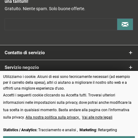
una tantum!
Gratuito. Niente spam. Solo buone offerte.
Contatto di servizio
Servizio negozio
Utilizziamo i cookie. Alcuni di essi sono tecnicamente necessari (ad esempio
Informazioni
per il carrello della spesa), altri ci aiutano a migliorare il nostro sito web e a
offrirti una migliore esperienza d'uso.
Accetti i seguenti cookie cliccando su Accetta tutti. Troverai ulteriori
Metodi di pagamento
informazioni nelle impostazioni sulla privacy, dove potrai anche modificare la
tua scelta in qualsiasi momento. Basta andare alla pagina con l'informativa
sulla privacy.
Alla nostra politica sulla privacy.
Vai alle note legali
Statistics / Analytics:
Tracciamento e analisi ,
Marketing:
Retargeting