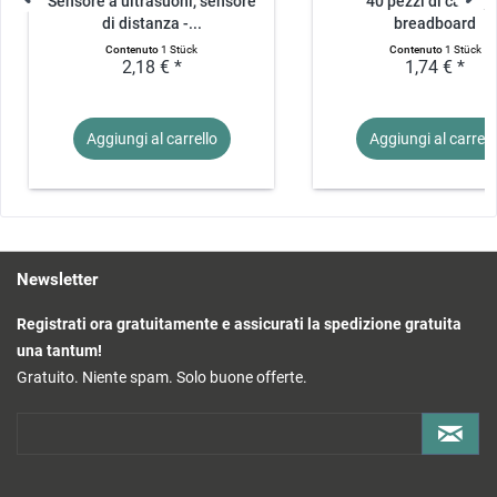
Sensore a ultrasuoni, sensore
40 pezzi di cavo p
di distanza -...
breadboard
maschio/femmina.
Contenuto
1 Stück
Contenuto
1 Stück
2,18 € *
1,74 € *
Aggiungi al
carrello
Aggiungi al
carrell
Newsletter
Registrati ora gratuitamente e assicurati la spedizione gratuita
una tantum!
Gratuito. Niente spam. Solo buone offerte.