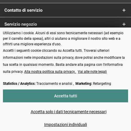
Contatto di servizio
Servizio negozio
Utilizziamo i cookie. Alcuni di essi sono tecnicamente necessari (ad esempio
Informazioni
per il carrello della spesa), altri ci aiutano a migliorare il nostro sito web e a
offrirti una migliore esperienza d'uso.
Accetti i seguenti cookie cliccando su Accetta tutti. Troverai ulteriori
Metodi di pagamento
informazioni nelle impostazioni sulla privacy, dove potrai anche modificare la
tua scelta in qualsiasi momento. Basta andare alla pagina con l'informativa
sulla privacy.
Alla nostra politica sulla privacy.
Vai alle note legali
Statistics / Analytics:
Tracciamento e analisi ,
Marketing:
Retargeting
Vertrag widerrufen
Accetta tutti
* Tutti i prezzi incl. IVA più
Spese di spedizione
e spese di contrassegno, se
non diversamente indicato
Accetta solo i dati tecnicamente necessari
Made with ❤️ by Funduino | © 2014 - 2026
Impostazioni individuali