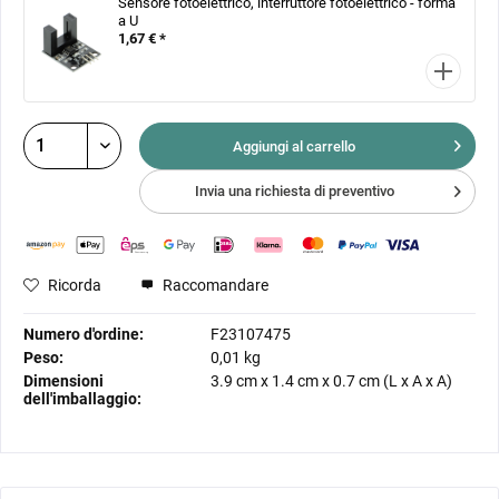
Sensore fotoelettrico, interruttore fotoelettrico - forma
a U
1,67 € *
Aggiungi al
carrello
Invia una richiesta di preventivo
Ricorda
Raccomandare
Numero d'ordine:
F23107475
Peso:
0,01 kg
Dimensioni
3.9 cm
x
1.4 cm
x
0.7 cm
(L x A x A)
dell'imballaggio: