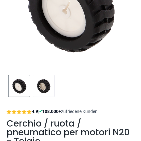
4.9
|
108.000+
zufriedene Kunden
✔
Cerchio / ruota /
pneumatico per motori N20