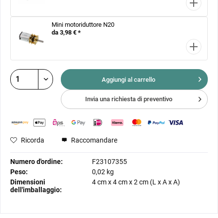
Mini motoriduttore N20
da 3,98 € *
Aggiungi al
carrello
Invia una richiesta di preventivo
Ricorda
Raccomandare
Numero d'ordine:
F23107355
Peso:
0,02 kg
Dimensioni
4 cm
x
4 cm
x
2 cm
(L x A x A)
dell'imballaggio: