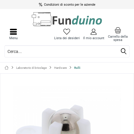
Condizioni di sconto per le aziende
Chiud
Chiud
il
il
Carrello della
Menu
Lista dei desideri
Il mio account
spesa
menu
menu
Laboratorio di bricolage
Hardware
Rulli