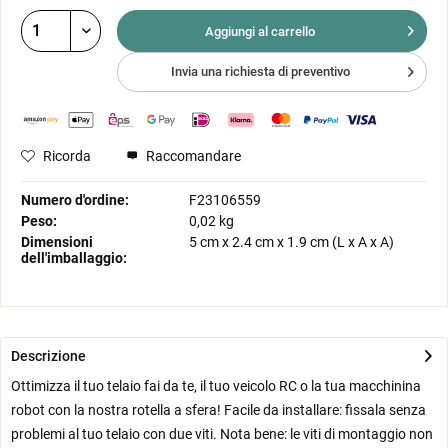
Aggiungi al
carrello
Invia una richiesta di preventivo
Ricorda
Raccomandare
Numero d'ordine:
F23106559
Peso:
0,02 kg
Dimensioni
5 cm
x
2.4 cm
x
1.9 cm
(L x A x A)
dell'imballaggio:
Descrizione
Ottimizza il tuo telaio fai da te, il tuo veicolo RC o la tua macchinina
robot con la nostra rotella a sfera! Facile da installare: fissala senza
problemi al tuo telaio con due viti. Nota bene: le viti di montaggio non