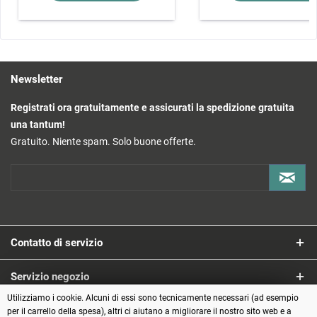
Newsletter
Registrati ora gratuitamente e assicurati la spedizione gratuita
una tantum!
Gratuito. Niente spam. Solo buone offerte.
Contatto di servizio
Servizio negozio
Utilizziamo i cookie. Alcuni di essi sono tecnicamente necessari (ad esempio
Informazioni
per il carrello della spesa), altri ci aiutano a migliorare il nostro sito web e a