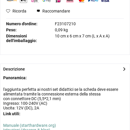
Ricorda
Raccomandare
Numero d'ordine:
F23107210
Peso:
0,09 kg
Dimensioni
10 cm
x
6 cm
x
7 cm
(L x A x A)
dell'imballaggio:
Descrizione
Panoramica:
l'aggiunta perfetta ai nostri set didattici se la scheda deve essere
alimentata tramite la connessione esterna della stessa
con connettore DC (5,5*2,1 mm)
Ingresso: 100-240V (AC)
Uscita: 12V (DC), 2A
Link utili:
Manuale (starthardware.org)