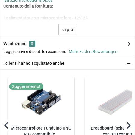
Istruzioni (draeger-it.blog)
Contenuto della fornitura:
1x alimentatore per microcontrollore - 12V, 2A
di più
Valutazioni
0
Leggi, scrivi e discuti le recensioni...
Mehr zu den Bewertungen
I clienti hanno acquistato anche
Suggerimento!
Microcontrollore Funduino UNO
Breadboard (scheda pl
R3 - compatibile...
con 830 contatti